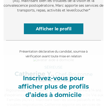
(AS). Maitrisant bien les troubles de la vision et la
convalescence postopératoire, Marc apporte ses services de
transports, repas, activités et lever/coucher*
Afficher le profil
Présentation déclarative du candidat, soumise à
vérification avant toute mise en relation
SÉRIEUSE
Catherine Y.,
Chef-Boutonne
Inscrivez-vous pour
à 5km de chez Vous
afficher plus de profils
Rigoureuse
, généreuse et infatiguable, Catherine a 14 ans
d’aides à domicile
d'expérience et possède un diplôme d'Assistante De Vie aux
Familles (ADVF). Maitrisant bien les soins palliatifs et les
troubles respiratoires, Catherine apporte ses services de