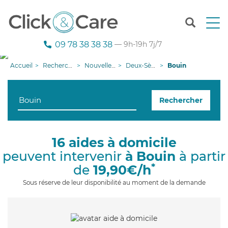
T
o
g
09 78 38 38 38
— 9h-19h 7j/7
g
l
Accueil
Recherche aide à domicile
Nouvelle-Aquitaine
Deux-Sèvres
Bouin
e
n
a
Rechercher
v
i
g
a
16 aides à domicile
t
peuvent intervenir
à Bouin
à partir
i
o
*
de
19,90€/h
n
Sous réserve de leur disponibilité au moment de la demande