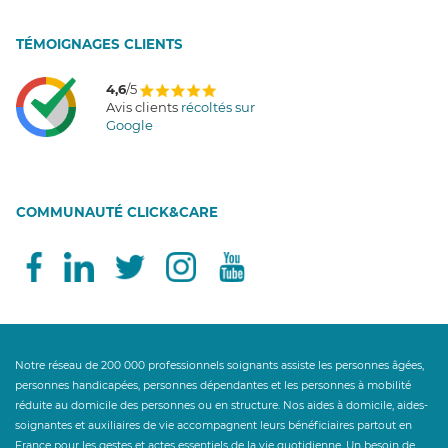
T
É
MOIGNAGES CLIENTS
4,6
/5
Avis clients
récoltés sur
Google
COMMUNAUTÉ CLICK&CARE
Notre réseau de 200 000 professionnels soignants assiste les personnes âgées,
personnes handicapées, personnes dépendantes et les personnes à mobilité
réduite au domicile des personnes ou en structure. Nos aides à domicile, aides-
soignantes et auxiliaires de vie accompagnent leurs bénéficiaires partout en
France pour les gestes et actes essentiels de la vie quotidienne. Un besoin de