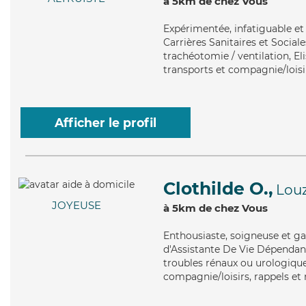
à 5km de chez Vous
Expérimentée
, infatiguable e
Carrières Sanitaires et Sociale
trachéotomie / ventilation, El
transports et compagnie/loisi
Afficher le profil
Clothilde O.,
Lou
JOYEUSE
à 5km de chez Vous
Enthousiaste
, soigneuse et ga
d'Assistante De Vie Dépendanc
troubles rénaux ou urologiques
compagnie/loisirs, rappels et 