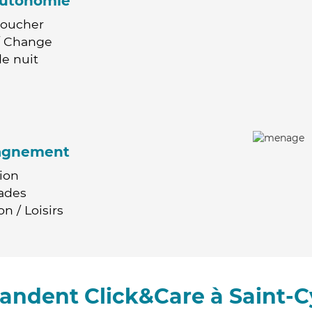
'autonomie
Coucher
 / Change
e nuit
agnement
ion
ades
n / Loisirs
andent Click&Care à Saint-C