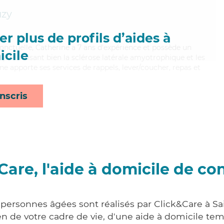
uzy
r plus de profils d’aides à
onctuelle, Catherine a 7 ans d'expérience et possède un
cile
I). Maitrisant bien la sclérose latérale amyotrophique et les
ine apporte ses services de rappels, lever/coucher, repas et
nscris
Care, l'aide à domicile de co
 personnes âgées sont réalisés par Click&Care à Sa
 de votre cadre de vie, d'une aide à domicile tem