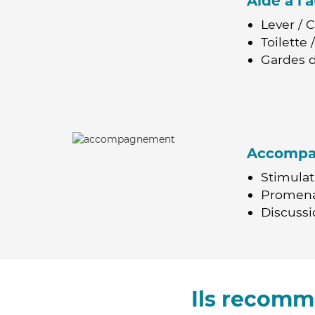
Aide à l
Lever / 
Toilette
Gardes d
Accomp
Stimulat
Promen
Discussio
Ils recomm