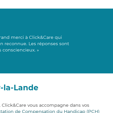
rand merci à Click&Care qui
ion reconnue. Les réponses sont
s consciencieux. »
r-la-Lande
e, Click&Care vous accompagne dans vos
station de Compensation du Handicap (PCH)