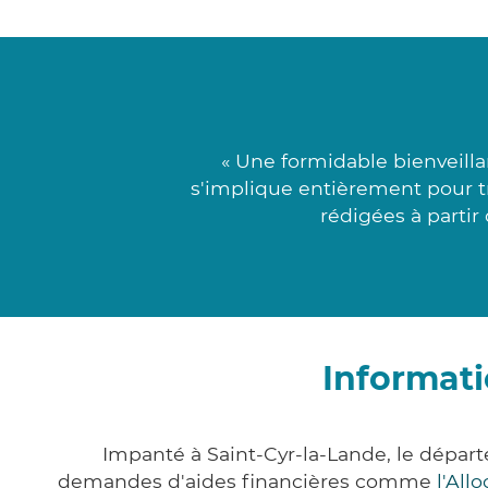
« Une formidable bienveill
s'implique entièrement pour tr
rédigées à partir
Informati
Impanté à Saint-Cyr-la-Lande, le dépa
demandes d'aides financières comme
l'All