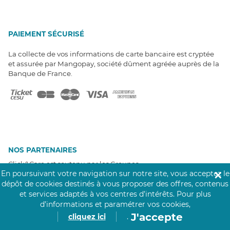
PAIEMENT SÉCURISÉ
La collecte de vos informations de carte bancaire est cryptée
et assurée par Mangopay, société dûment agréée auprès de la
Banque de France.
NOS PARTENAIRES
Click&Care est soutenu par les Groupes
Caisse des Dépôts et MAIF.
En poursuivant votre navigation sur notre site, vous acceptez le
✕
dépôt de cookies destinés à vous proposer des offres, contenus
et services adaptés à vos centres d’intérêts.
Pour plus
d’informations et paramétrer vos cookies,
J'accepte
cliquez ici
.