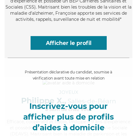
d'expérience et possède un BEP Carrières Sanitaires et
Sociales (CSS). Maitrisant bien les troubles de la vision et la
maladie d'alzheimer, Françoise apporte ses services de
activités, rappels, surveillance de nuit et mobilité*
Afficher le profil
Présentation déclarative du candidat, soumise à
vérification avant toute mise en relation
JOYEUX
Philippe X.,
Salies-de-Béarn
Inscrivez-vous pour
à 5km de chez Vous
afficher plus de profils
Efficace
, coopératif et fiable, Philippe a 9 ans d'expérience
d’aides à domicile
et possède un diplôme d'État d'Auxiliaire de Vie Sociale
(DEAVS). Maitrisant bien la maladie de parkinson et les