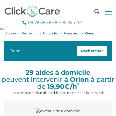
T
o
g
09 78 38 38 38
— 9h-19h 7j/7
g
l
Accueil
Recherche aide à domicile
Nouvelle-Aquitaine
Pyrénées-Atlantiques
Orion
e
n
a
Rechercher
v
i
g
a
29 aides à domicile
t
peuvent intervenir
à Orion
à partir
i
o
*
de
19,90€/h
n
Sous réserve de leur disponibilité au moment de la demande