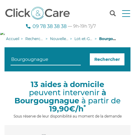
T
o
g
09 78 38 38 38
— 9h-19h 7j/7
g
l
Accueil
Recherche aide à domicile
Nouvelle-Aquitaine
Lot-et-Garonne
Bourgougnague
e
n
a
Rechercher
v
i
g
a
13 aides à domicile
t
peuvent intervenir
à
i
o
Bourgougnague
à partir de
n
*
19,90€/h
Sous réserve de leur disponibilité au moment de la demande