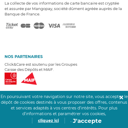
La collecte de vos informations de carte bancaire est cryptée
et assurée par Mangopay, société dûment agréée auprès de la
Banque de France.
NOS PARTENAIRES
Click&Care est soutenu par les Groupes
Caisse des Dépôts et MAIF.
En poursuivant votre navigation sur notre site, vous acceptez le
✕
dépôt de cookies destinés à vous proposer des offres, contenus
EXPERTS À VOTRE ÉCOUTE
et services adaptés à vos centres d’intérêts.
Pour plus
Un besoin de recrutement ? Click&Care vous accompagne par
d’informations et paramétrer vos cookies,
téléphone 7/7
.
J'accepte
cliquez ici
.
Être rappelé aujourd'hui