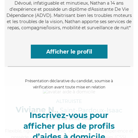
Dévoué
, infatiguable et minutieux, Nathan a 14 ans
d'expérience et possède un diplôme d'Assistante De Vie
Dépendance (ADVD). Maitrisant bien les troubles moteurs
et les troubles de la vision, Nathan apporte ses services de
repas, compagnie/loisirs, mobilité et surveillance de nuit*
Afficher le profil
Présentation déclarative du candidat, soumise à
vérification avant toute mise en relation
ALTRUISTE
Viviane N.,
Saint-Pardoux-Isaac
Inscrivez-vous pour
à 5km de chez Vous
afficher plus de profils
Flexible
, rigoureuse et fiable, Viviane a 6 ans d'expérience et
d’aides à domicile
possède un BEP Carrières Sanitaires et Sociales (CSS).