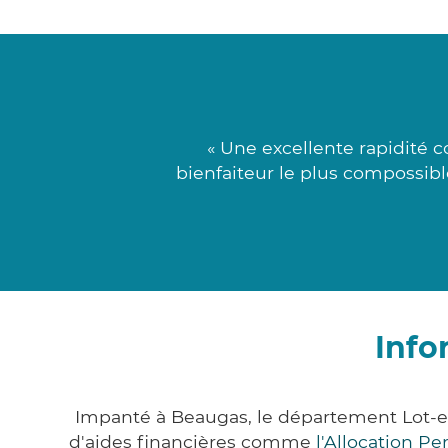
« Une excellente rapidité 
bienfaiteur le plus compossible
Info
Impanté à Beaugas, le département Lot-e
d'aides financières comme
l'Allocation P