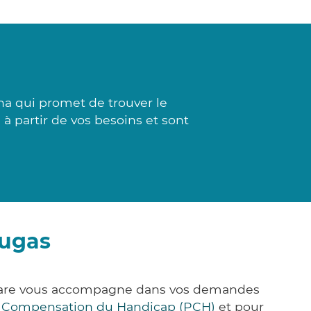
na qui promet de trouver le
 à partir de vos besoins et sont
augas
k&Care vous accompagne dans vos demandes
e Compensation du Handicap (PCH)
et pour