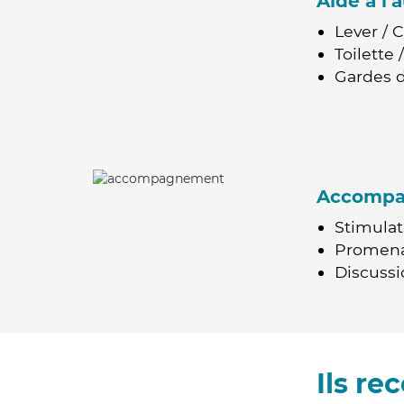
Aide à l
Lever / 
Toilette
Gardes d
Accomp
Stimulat
Promen
Discussio
Ils r