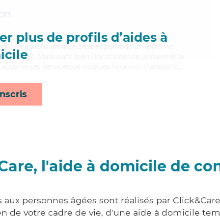
on
r plus de profils d’aides à
 Ludivine a 8 ans d'expérience et possède un diplôme
cile
es (ADVF). Maitrisant bien l'incontinence urinaire et la
apporte ses services de courses/livraison, transports,
nscris
Care, l'aide à domicile de co
s aux personnes âgées sont réalisés par Click&Car
 de votre cadre de vie, d'une aide à domicile tem