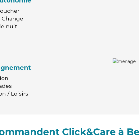
'autonomie
Coucher
 / Change
e nuit
agnement
ion
ades
n / Loisirs
ecommandent Click&Care à B