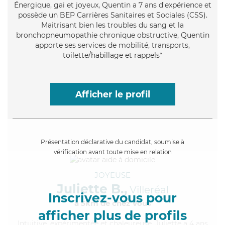
Énergique
, gai et joyeux, Quentin a 7 ans d'expérience et
possède un BEP Carrières Sanitaires et Sociales (CSS).
Maitrisant bien les troubles du sang et la
bronchopneumopathie chronique obstructive, Quentin
apporte ses services de mobilité, transports,
toilette/habillage et rappels*
Afficher le profil
Présentation déclarative du candidat, soumise à
vérification avant toute mise en relation
JOYEUSE
Juliette B.,
Villeréal
Inscrivez-vous pour
à 5km de chez Vous
afficher plus de profils
Intuitive
, expérimentée et chaleureuse, Juliette a 4 ans