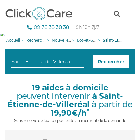
T
o
g
09 78 38 38 38
— 9h-19h 7j/7
g
l
Accueil
Recherche aide à domicile
Nouvelle-Aquitaine
Lot-et-Garonne
Saint-Étienne-de-Villeréal
e
n
a
Rechercher
v
i
g
a
19 aides à domicile
t
peuvent intervenir
à Saint-
i
o
Étienne-de-Villeréal
à partir de
n
*
19,90€/h
Sous réserve de leur disponibilité au moment de la demande