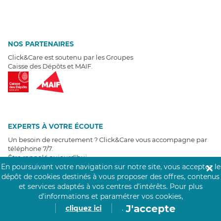
NOS PARTENAIRES
Click&Care est soutenu par les Groupes
Caisse des Dépôts et MAIF.
EXPERTS À VOTRE ÉCOUTE
Un besoin de recrutement ? Click&Care vous accompagne par
téléphone 7/7
.
Être rappelé aujourd'hui
En poursuivant votre navigation sur notre site, vous acceptez le
✕
dépôt de cookies destinés à vous proposer des offres, contenus
T
É
MOIGNAGES CLIENTS
et services adaptés à vos centres d’intérêts.
Pour plus
d’informations et paramétrer vos cookies,
J'accepte
4,6
/5
cliquez ici
.
Avis clients
récoltés sur