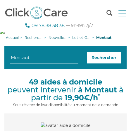
T
o
g
09 78 38 38 38
— 9h-19h 7j/7
g
l
Accueil
Recherche aide à domicile
Nouvelle-Aquitaine
Lot-et-Garonne
Montaut
e
n
a
Rechercher
v
i
g
a
49 aides à domicile
t
peuvent intervenir
à Montaut
à
i
o
*
partir de
19,90€/h
n
Sous réserve de leur disponibilité au moment de la demande