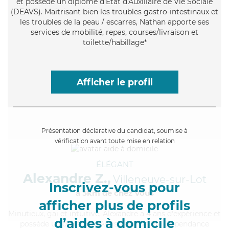
et possède un diplôme d'État d'Auxiliaire de Vie Sociale
(DEAVS). Maitrisant bien les troubles gastro-intestinaux et
les troubles de la peau / escarres, Nathan apporte ses
services de mobilité, repas, courses/livraison et
toilette/habillage*
Afficher le profil
Présentation déclarative du candidat, soumise à
vérification avant toute mise en relation
ÉLÉGANT
Alexandre Z.,
Villeneuve-sur-Lot
Inscrivez-vous pour
à 5km de chez Vous
afficher plus de profils
Minutieux
, gai et intuitive, Alexandre a 4 ans d'expérience et
d’aides à domicile
possède un diplôme d'Assistante De Vie Dépendance