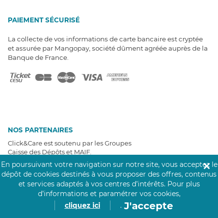
PAIEMENT SÉCURISÉ
La collecte de vos informations de carte bancaire est cryptée
et assurée par Mangopay, société dûment agréée auprès de la
Banque de France.
NOS PARTENAIRES
Click&Care est soutenu par les Groupes
Caisse des Dépôts et MAIF.
En poursuivant votre navigation sur notre site, vous acceptez le
✕
dépôt de cookies destinés à vous proposer des offres, contenus
et services adaptés à vos centres d’intérêts.
Pour plus
d’informations et paramétrer vos cookies,
J'accepte
cliquez ici
.
EXPERTS À VOTRE ÉCOUTE