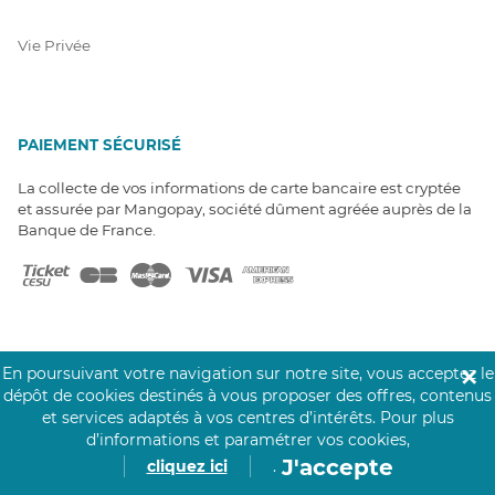
Vie Privée
PAIEMENT SÉCURISÉ
La collecte de vos informations de carte bancaire est cryptée
et assurée par Mangopay, société dûment agréée auprès de la
Banque de France.
En poursuivant votre navigation sur notre site, vous acceptez le
✕
NOS PARTENAIRES
dépôt de cookies destinés à vous proposer des offres, contenus
et services adaptés à vos centres d’intérêts.
Pour plus
Click&Care est soutenu par les Groupes
d’informations et paramétrer vos cookies,
Caisse des Dépôts et MAIF.
J'accepte
cliquez ici
.