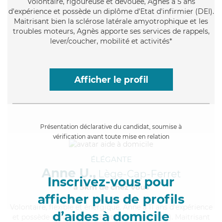
Volontaire
, rigoureuse et dévouée, Agnès a 5 ans
d'expérience et possède un diplôme d'Etat d'infirmier (DEI).
Maitrisant bien la sclérose latérale amyotrophique et les
troubles moteurs, Agnès apporte ses services de rappels,
lever/coucher, mobilité et activités*
Afficher le profil
Présentation déclarative du candidat, soumise à
vérification avant toute mise en relation
ÉLÉGANTE
Anne U.,
Lège-Cap-Ferret
Inscrivez-vous pour
à 5km de chez Vous
afficher plus de profils
Volontaire
, flexible et énergique, Anne a 11 ans d'expérience
d’aides à domicile
et possède un diplôme d'Etat d'infirmier (DEI). Maitrisant