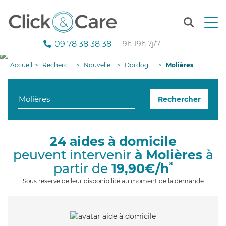
T
o
g
09 78 38 38 38
— 9h-19h 7j/7
g
l
Accueil
Recherche aide à domicile
Nouvelle-Aquitaine
Dordogne
Molières
e
n
a
Rechercher
v
i
g
a
24 aides à domicile
t
peuvent intervenir
à Molières
à
i
o
*
partir de
19,90€/h
n
Sous réserve de leur disponibilité au moment de la demande