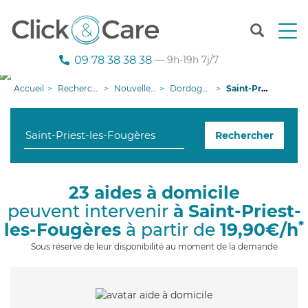
T
o
g
09 78 38 38 38
— 9h-19h 7j/7
g
l
Accueil
Recherche aide à domicile
Nouvelle-Aquitaine
Dordogne
Saint-Priest-les-Fougères
e
n
a
Rechercher
v
i
g
a
23 aides à domicile
t
peuvent intervenir
à Saint-Priest-
i
o
*
les-Fougères
à partir de
19,90€/h
n
Sous réserve de leur disponibilité au moment de la demande