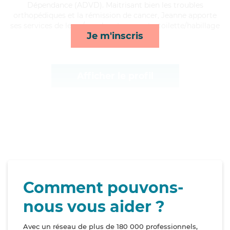
Dépendance (ADVD). Maitrisant bien les troubles
orthopédiques et la rémission de cancer, Jeanne apporte
ses services de lever/coucher, transports, toilette/habillage
Je m'inscris
et mobilité*
Afficher le profil
Comment pouvons-
nous vous aider ?
Avec un réseau de plus de 180 000 professionnels,