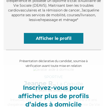
d'expérience et possède un diplôme d'État d'Auxiliaire de
Vie Sociale (DEAVS). Maitrisant bien les troubles
cardiovasculaires et la rémission de cancer, Jacqueline
apporte ses services de mobilité, courses/livraison,
lessive/repassage et ménage*
Afficher le profil
Présentation déclarative du candidat, soumise à
vérification avant toute mise en relation
SPORTIVE
Jeanne R.,
La Coquille
Inscrivez-vous pour
à 5km de chez Vous
afficher plus de profils
Intuitive
, soigneuse et expérimentée, Jeanne a 8 ans
d’aides à domicile
d'expérience et possède un diplôme d'Assistante De Vie