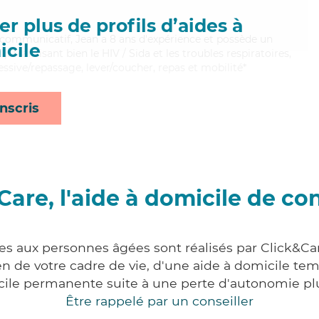
r plus de profils d’aides à
 communicatif, Jean a 8 ans d'expérience et possède un
cile
). Maitrisant bien le HIV / Sida et les troubles respiratoires,
essive/repassage, lever/coucher, repas et mobilité*
nscris
Care, l'aide à domicile de co
ces aux personnes âgées sont réalisés par Click&Car
 de votre cadre de vie, d'une aide à domicile tem
cile permanente suite à une perte d'autonomie pl
Être rappelé par un conseiller