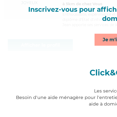
JOYEUX
à 5km de chez Vous
Inscrivez-vous pour affiche
Enthousiaste
, expérimenté et
domi
diplôme d'Etat d'infirmier (DEI
Jean apporte ses services de l
Je m'i
Afficher le profil
Click&
Les servi
Besoin d'une aide ménagère pour l'entretien
aide à domi