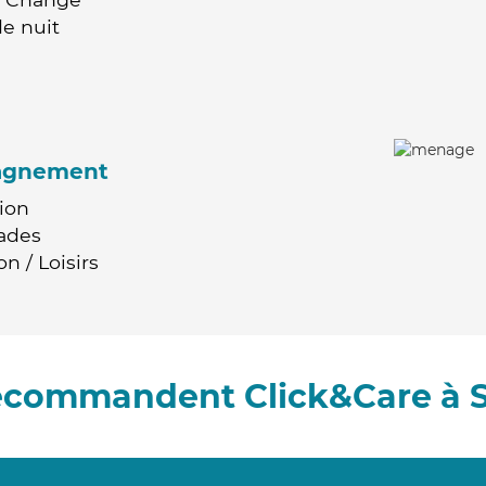
e nuit
agnement
ion
ades
n / Loisirs
recommandent Click&Care à 