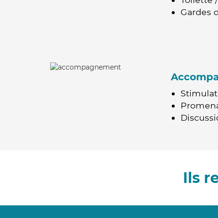
Gardes d
Accomp
Stimulat
Promen
Discussio
Ils 