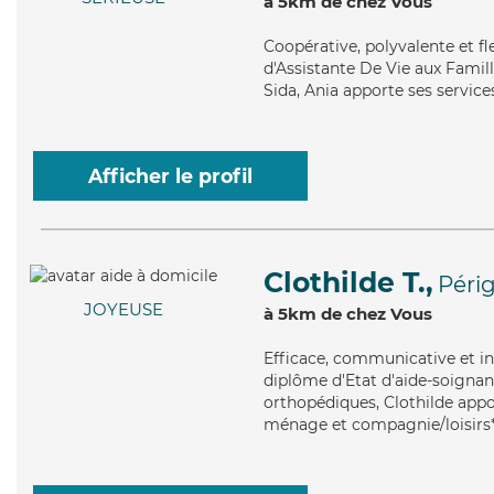
à 5km de chez Vous
Coopérative
, polyvalente et f
d'Assistante De Vie aux Famill
Sida, Ania apporte ses service
Afficher le profil
Clothilde T.,
Péri
JOYEUSE
à 5km de chez Vous
Efficace
, communicative et in
diplôme d'Etat d'aide-soignant
orthopédiques, Clothilde appor
ménage et compagnie/loisirs