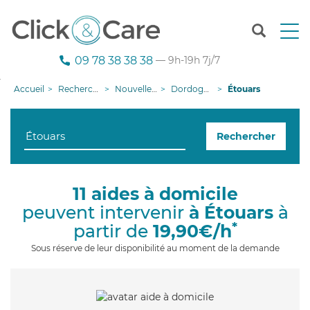
T
o
g
09 78 38 38 38
— 9h-19h 7j/7
g
l
Accueil
Recherche aide à domicile
Nouvelle-Aquitaine
Dordogne
Étouars
e
n
a
Rechercher
v
i
g
a
11 aides à domicile
t
peuvent intervenir
à Étouars
à
i
o
*
partir de
19,90€/h
n
Sous réserve de leur disponibilité au moment de la demande