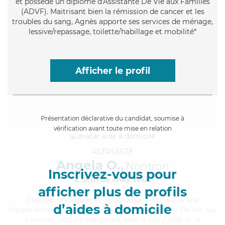
et possède un diplôme d'Assistante De Vie aux Familles
(ADVF). Maitrisant bien la rémission de cancer et les
troubles du sang, Agnès apporte ses services de ménage,
lessive/repassage, toilette/habillage et mobilité*
Afficher le profil
Présentation déclarative du candidat, soumise à
vérification avant toute mise en relation
ALTRUISTE
Angela O.,
Nontron
Inscrivez-vous pour
à 5km de chez Vous
afficher plus de profils
Flexible
, impliquée et rigoureuse, Angela a 14 ans
d’aides à domicile
d'expérience et possède un diplôme d'Assistante De Vie aux
Familles (ADVF). Maitrisant bien le HIV / Sida et la