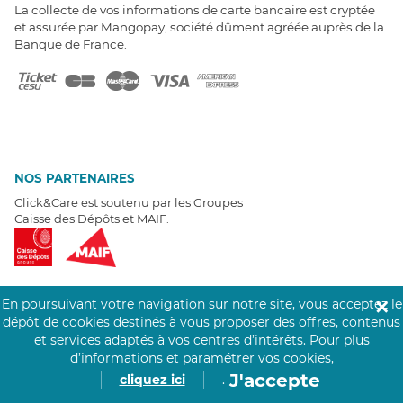
La collecte de vos informations de carte bancaire est cryptée
et assurée par Mangopay, société dûment agréée auprès de la
Banque de France.
NOS PARTENAIRES
Click&Care est soutenu par les Groupes
Caisse des Dépôts et MAIF.
En poursuivant votre navigation sur notre site, vous acceptez le
✕
dépôt de cookies destinés à vous proposer des offres, contenus
EXPERTS À VOTRE ÉCOUTE
et services adaptés à vos centres d’intérêts.
Pour plus
Un besoin de recrutement ? Click&Care vous accompagne par
d’informations et paramétrer vos cookies,
téléphone 7/7
.
J'accepte
cliquez ici
.
Être rappelé aujourd'hui