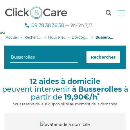
T
o
g
09 78 38 38 38
— 9h-19h 7j/7
g
l
Accueil
Recherche aide à domicile
Nouvelle-Aquitaine
Dordogne
Busserolles
e
n
a
Rechercher
v
i
g
a
12 aides à domicile
t
peuvent intervenir
à Busserolles
à
i
o
*
partir de
19,90€/h
n
Sous réserve de leur disponibilité au moment de la demande