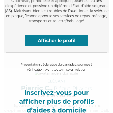
Optimiste
, ponctuelle et appliquée, Jeanne a 20 ans
d'expérience et possède un diplôme d'Etat d'aide-soignant
(AS). Maitrisant bien les troubles de l'audition et la sclérose
en plaque, Jeanne apporte ses services de repas, ménage,
transports et toilette/habillage*
Afficher le profil
Présentation déclarative du candidat, soumise à
vérification avant toute mise en relation
ÉLÉGANT
Pierric C.,
Piégut-Pluviers
Inscrivez-vous pour
à 5km de chez Vous
afficher plus de profils
Rigoureux
, attentionné et impliqué, Pierric a 5 ans
d’aides à domicile
d'expérience et possède un diplôme d'Etat d'infirmier (DEI).