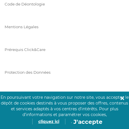
Code de Déontologie
Mentions Légales
Prérequis Click&Care
Protection des Données
Vie Privée
En poursuivant votre navigation sur notre site, vous acceptez le
✕
dépôt de cookies destinés à vous proposer des offres, contenus
et services adaptés à vos centres d’intérêts.
Pour plus
d’informations et paramétrer vos cookies,
J'accepte
PAIEMENT SÉCURISÉ
cliquez ici
.