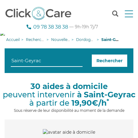
T
o
g
09 78 38 38 38
— 9h-19h 7j/7
g
l
Accueil
Recherche aide à domicile
Nouvelle-Aquitaine
Dordogne
Saint-Geyrac
e
n
a
Rechercher
v
i
g
a
30 aides à domicile
t
peuvent intervenir
à Saint-Geyrac
i
o
*
à partir de
19,90€/h
n
Sous réserve de leur disponibilité au moment de la demande