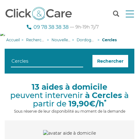
T
o
g
09 78 38 38 38
— 9h-19h 7j/7
g
l
Accueil
Recherche aide à domicile
Nouvelle-Aquitaine
Dordogne
Cercles
e
n
a
Rechercher
v
i
g
a
13 aides à domicile
t
peuvent intervenir
à Cercles
à
i
o
*
partir de
19,90€/h
n
Sous réserve de leur disponibilité au moment de la demande