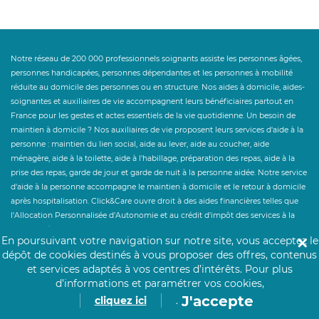
Notre réseau de 200 000 professionnels soignants assiste les personnes âgées,
personnes handicapées, personnes dépendantes et les personnes à mobilité
réduite au domicile des personnes ou en structure. Nos aides à domicile, aides-
soignantes et auxiliaires de vie accompagnent leurs bénéficiaires partout en
France pour les gestes et actes essentiels de la vie quotidienne. Un besoin de
maintien à domicile ? Nos auxiliaires de vie proposent leurs services d'aide à la
personne : maintien du lien social, aide au lever, aide au coucher, aide
ménagère, aide à la toilette, aide à l'habillage, préparation des repas, aide à la
prise des repas, garde de jour et garde de nuit à la personne aidée. Notre service
d'aide à la personne accompagne le maintien à domicile et le retour à domicile
après hospitalisation. Click&Care ouvre droit à des aides financières telles que
l'Allocation Personnalisée d'Autonomie et au crédit d'impôt des services à la
personne à hauteur de 50%. Un besoin de personnel hospitalier en
En poursuivant votre navigation sur notre site, vous acceptez le
✕
établissement ? Click&Care recrute pour vous les soignants et infirmiers les plus
dépôt de cookies destinés à vous proposer des offres, contenus
expérimentés et proches de vous.
et services adaptés à vos centres d’intérêts.
Pour plus
d’informations et paramétrer vos cookies,
J'accepte
cliquez ici
.