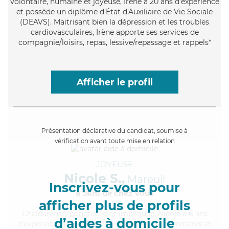
Volontaire
, humaine et joyeuse, Irène a 20 ans d'expérience
et possède un diplôme d'État d'Auxiliaire de Vie Sociale
(DEAVS). Maitrisant bien la dépression et les troubles
cardiovasculaires, Irène apporte ses services de
compagnie/loisirs, repas, lessive/repassage et rappels*
Afficher le profil
Présentation déclarative du candidat, soumise à
vérification avant toute mise en relation
JOYEUSE
Nicole S.,
Mareuil
Inscrivez-vous pour
à 5km de chez Vous
afficher plus de profils
Chaleureuse
, ponctuelle et impliquée, Nicole a 6 ans
d’aides à domicile
d'expérience et possède un BEP Carrières Sanitaires et