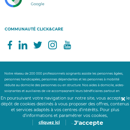
Google
COMMUNAUTÉ CLICK&CARE
Notre réseau de 200 000 professionnels soignants assiste les personnes âgées,
personnes handicapées, personnes dépendantes et les personnes à mobilité
réduite au domicile des personnes ou en structure. Nos aides à domicile, aides-
soignantes et auxiliaires de vie accompagnent leurs bénéficiaires partout en
France pour les gestes et actes essentiels de la vie quotidienne. Un besoin de
En poursuivant votre navigation sur notre site, vous acceptez le
✕
maintien à domicile ? Nos auxiliaires de vie proposent leurs services d'aide à la
dépôt de cookies destinés à vous proposer des offres, contenus
personne : maintien du lien social, aide au lever, aide au coucher, aide
et services adaptés à vos centres d’intérêts.
Pour plus
ménagère, aide à la toilette, aide à l'habillage, préparation des repas, aide à la
d’informations et paramétrer vos cookies,
prise des repas, garde de jour et garde de nuit à la personne aidée. Notre service
J'accepte
cliquez ici
.
d'aide à la personne accompagne le maintien à domicile et le retour à domicile