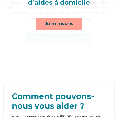
d’aides à domicile
possède un BEP Carrières Sanitaires et Sociales (CSS).
Maitrisant bien la maladie d'alzheimer et la maladie de
parkinson, Louis apporte ses services de transports,
activités, toilette/habillage et repas*
Je m'inscris
Afficher le profil
Comment pouvons-
nous vous aider ?
Avec un réseau de plus de 180 000 professionnels,