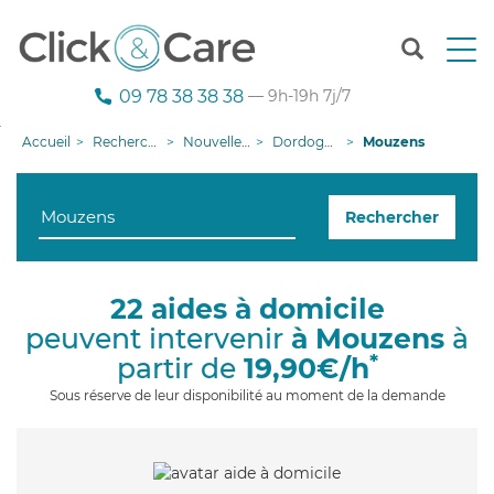
T
o
g
09 78 38 38 38
— 9h-19h 7j/7
g
l
Accueil
Recherche aide à domicile
Nouvelle-Aquitaine
Dordogne
Mouzens
e
n
a
Rechercher
v
i
g
a
22 aides à domicile
t
peuvent intervenir
à Mouzens
à
i
o
*
partir de
19,90€/h
n
Sous réserve de leur disponibilité au moment de la demande