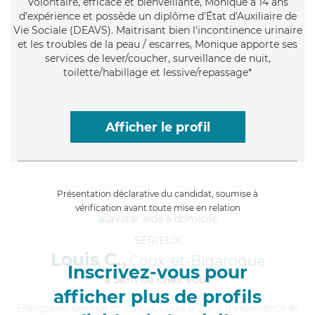
Volontaire
, efficace et bienveillante, Monique a 14 ans
d'expérience et possède un diplôme d'État d'Auxiliaire de
Vie Sociale (DEAVS). Maitrisant bien l'incontinence urinaire
et les troubles de la peau / escarres, Monique apporte ses
services de lever/coucher, surveillance de nuit,
toilette/habillage et lessive/repassage*
Afficher le profil
Présentation déclarative du candidat, soumise à
vérification avant toute mise en relation
SÉRIEUX
Louis C.,
Coux-et-Bigaroque
Inscrivez-vous pour
à 5km de chez Vous
afficher plus de profils
Énergique
, dévoué et joyeux, Louis a 7 ans d'expérience et