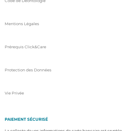
Code de Déontologie
Mentions Légales
Prérequis Click&Care
Protection des Données
Vie Privée
PAIEMENT SÉCURISÉ
La collecte de vos informations de carte bancaire est cryptée