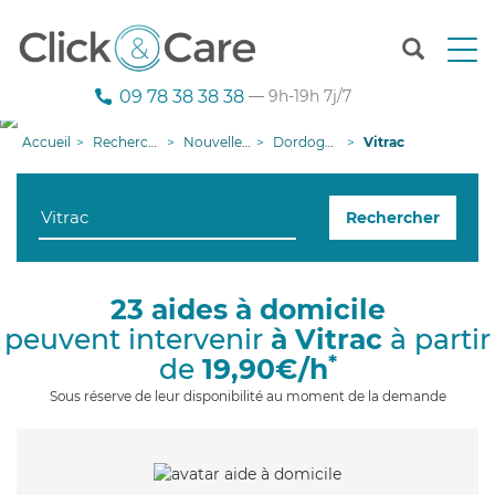
T
o
g
09 78 38 38 38
— 9h-19h 7j/7
g
l
Accueil
Recherche aide à domicile
Nouvelle-Aquitaine
Dordogne
Vitrac
e
n
a
Rechercher
v
i
g
a
23 aides à domicile
t
peuvent intervenir
à Vitrac
à partir
i
o
*
de
19,90€/h
n
Sous réserve de leur disponibilité au moment de la demande