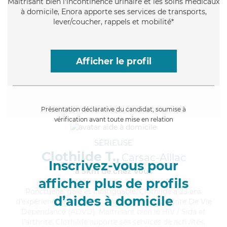
Maitrisant bien l'incontinence urinaire et les soins médicaux
à domicile, Enora apporte ses services de transports,
lever/coucher, rappels et mobilité*
Afficher le profil
Présentation déclarative du candidat, soumise à
vérification avant toute mise en relation
SÉRIEUSE
Clothilde T.,
Carsac-Aillac
Inscrivez-vous pour
à 5km de chez Vous
afficher plus de profils
Ponctuelle
, gaie et infatiguable, Clothilde a 23 ans
d’aides à domicile
d'expérience et possède un diplôme d'Assistante De Vie
Dépendance (ADVD). Maitrisant bien le HIV / Sida et
l'arthrite, Clothilde apporte ses services de activités,