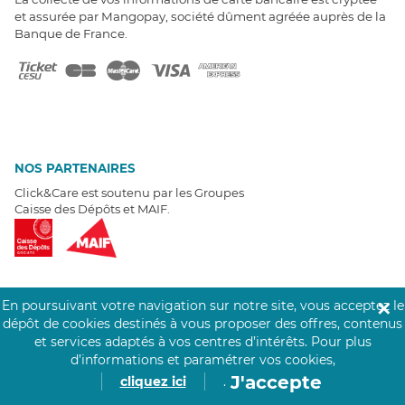
et assurée par Mangopay, société dûment agréée auprès de la
Banque de France.
NOS PARTENAIRES
Click&Care est soutenu par les Groupes
Caisse des Dépôts et MAIF.
En poursuivant votre navigation sur notre site, vous acceptez le
✕
EXPERTS À VOTRE ÉCOUTE
dépôt de cookies destinés à vous proposer des offres, contenus
et services adaptés à vos centres d’intérêts.
Pour plus
Un besoin de recrutement ? Click&Care vous accompagne par
d’informations et paramétrer vos cookies,
téléphone 7/7
.
Être rappelé aujourd'hui
J'accepte
cliquez ici
.