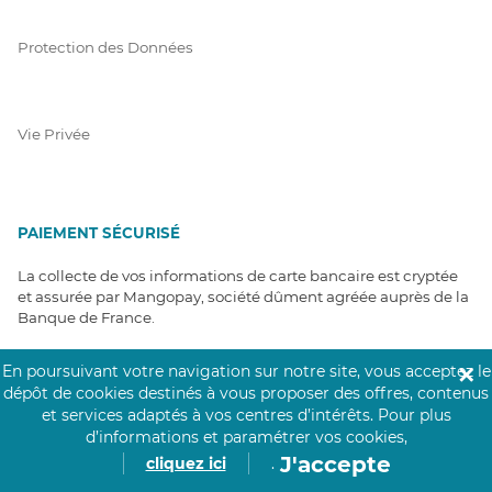
Protection des Données
Vie Privée
PAIEMENT SÉCURISÉ
La collecte de vos informations de carte bancaire est cryptée
et assurée par Mangopay, société dûment agréée auprès de la
Banque de France.
En poursuivant votre navigation sur notre site, vous acceptez le
✕
dépôt de cookies destinés à vous proposer des offres, contenus
et services adaptés à vos centres d’intérêts.
Pour plus
d’informations et paramétrer vos cookies,
J'accepte
cliquez ici
.
NOS PARTENAIRES