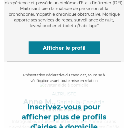
d'expérience et possède un diplôme d'Etat d'infirmier (DEI).
Maitrisant bien la maladie de parkinson et la
bronchopneumopathie chronique obstructive, Monique
apporte ses services de repas, surveillance de nuit,
lever/coucher et toilette/habillage*
Afficher le profil
Présentation déclarative du candidat, soumise à
vérification avant toute mise en relation
ALTRUISTE
Anne M.,
Sarlat-la-Canéda
Inscrivez-vous pour
à 5km de chez Vous
afficher plus de profils
Infatiguable
, intuitive et attentionnée, Anne a 23 ans
d’aides à domicile
d'expérience et possède un diplôme d'Assistante De Vie