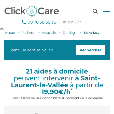
T
o
g
09 78 38 38 38
— 9h-19h 7j/7
g
l
Accueil
Recherche aide à domicile
Nouvelle-Aquitaine
Dordogne
Saint-Laurent-la-Vallée
e
n
a
Rechercher
v
i
g
a
21 aides à domicile
t
peuvent intervenir
à Saint-
i
o
Laurent-la-Vallée
à partir de
n
*
19,90€/h
Sous réserve de leur disponibilité au moment de la demande