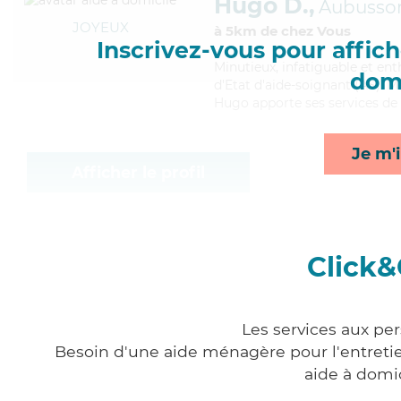
Hugo D.,
Aubusso
JOYEUX
à 5km de chez Vous
Inscrivez-vous pour affiche
Minutieux
, infatiguable et e
domi
d'Etat d'aide-soignant (AS). M
Hugo apporte ses services de t
Je m'i
Afficher le profil
Click&
Les services aux pe
Besoin d'une aide ménagère pour l'entretien
aide à domi