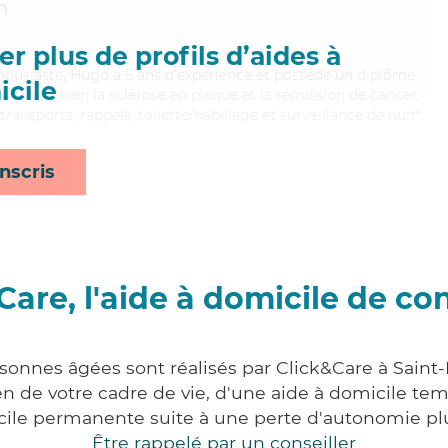
n
r plus de profils d’aides à
nthousiaste, Hugo a 5 ans d'expérience et possède un diplôme
cile
aitrisant bien la sclérose en plaque et la rémission de cancer,
ransports, rappels, toilette/habillage et surveillance de nuit*
nscris
Care, l'aide à domicile de co
rsonnes âgées sont réalisés par Click&Care à Saint
 de votre cadre de vie, d'une aide à domicile tem
cile permanente suite à une perte d'autonomie pl
Être rappelé par un conseiller