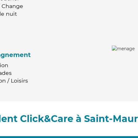
 / Change
e nuit
agnement
ion
ades
n / Loisirs
ent Click&Care à Saint-Maur