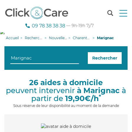
T
o
g
09 78 38 38 38
— 9h-19h 7j/7
g
l
Accueil
Recherche aide à domicile
Nouvelle-Aquitaine
Charente-Maritime
Marignac
e
n
a
Rechercher
v
i
g
a
26 aides à domicile
t
peuvent intervenir
à Marignac
à
i
o
*
partir de
19,90€/h
n
Sous réserve de leur disponibilité au moment de la demande