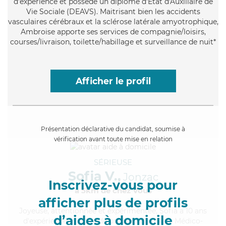
d'expérience et possède un diplôme d'État d'Auxiliaire de
Vie Sociale (DEAVS). Maitrisant bien les accidents
vasculaires cérébraux et la sclérose latérale amyotrophique,
Ambroise apporte ses services de compagnie/loisirs,
courses/livraison, toilette/habillage et surveillance de nuit*
Afficher le profil
Présentation déclarative du candidat, soumise à
vérification avant toute mise en relation
SÉRIEUSE
Sofia V.,
Jonzac
Inscrivez-vous pour
à 5km de chez Vous
afficher plus de profils
Joyeuse
, attentionnée et expérimentée, Sofia a 10 ans
d’aides à domicile
d'expérience et possède un diplôme d'Aide Médico-