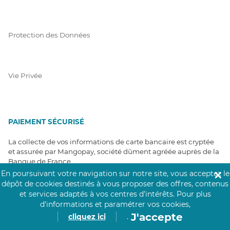
Protection des Données
Vie Privée
PAIEMENT SÉCURISÉ
La collecte de vos informations de carte bancaire est cryptée
et assurée par Mangopay, société dûment agréée auprès de la
Banque de France.
En poursuivant votre navigation sur notre site, vous acceptez le
✕
dépôt de cookies destinés à vous proposer des offres, contenus
et services adaptés à vos centres d’intérêts.
Pour plus
d’informations et paramétrer vos cookies,
J'accepte
cliquez ici
.