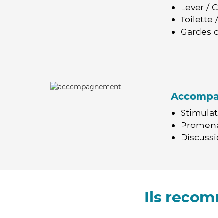
Lever / 
Toilette
Gardes d
Accomp
Stimulat
Promen
Discussio
Ils recom