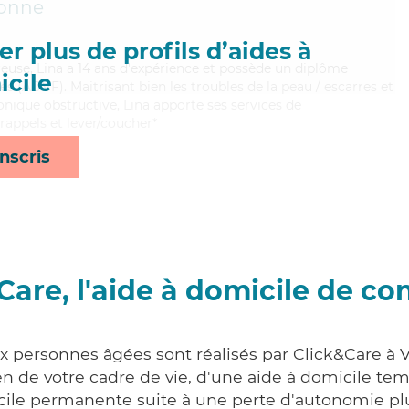
onne
r plus de profils d’aides à
reuse, Lina a 14 ans d'expérience et possède un diplôme
cile
es (ADVF). Maitrisant bien les troubles de la peau / escarres et
ique obstructive, Lina apporte ses services de
, rappels et lever/coucher*
nscris
Care, l'aide à domicile de co
x personnes âgées sont réalisés par Click&Care à V
 de votre cadre de vie, d'une aide à domicile tem
cile permanente suite à une perte d'autonomie pl