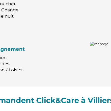
Coucher
 / Change
e nuit
agnement
ion
ades
n / Loisirs
mandent Click&Care à Villie