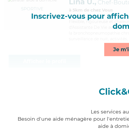
Lina U.,
Chef-Bout
SPORTIVE
à 5km de chez Vous
Inscrivez-vous pour affiche
Flexible
, rigoureuse et chaleu
domi
d'Assistante De Vie aux Famill
la bronchopneumopathie chron
surveillance de nuit, activités
Je m'i
Afficher le profil
Click&
Les services au
Besoin d'une aide ménagère pour l'entretien
aide à domi