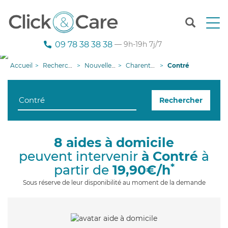
T
o
g
09 78 38 38 38
— 9h-19h 7j/7
g
l
Accueil
Recherche aide à domicile
Nouvelle-Aquitaine
Charente-Maritime
Contré
e
n
a
Rechercher
v
i
g
a
8 aides à domicile
t
peuvent intervenir
à Contré
à
i
o
*
partir de
19,90€/h
n
Sous réserve de leur disponibilité au moment de la demande