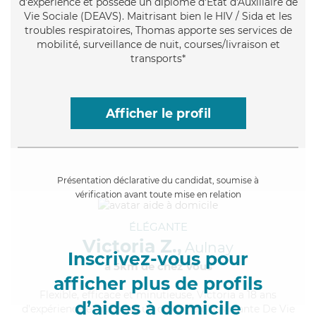
d'expérience et possède un diplôme d'État d'Auxiliaire de
Vie Sociale (DEAVS). Maitrisant bien le HIV / Sida et les
troubles respiratoires, Thomas apporte ses services de
mobilité, surveillance de nuit, courses/livraison et
transports*
Afficher le profil
Présentation déclarative du candidat, soumise à
vérification avant toute mise en relation
ÉLÉGANTE
Victoria Z.,
Aulnay
Inscrivez-vous pour
à 5km de chez Vous
afficher plus de profils
Flexible
, efficace et minutieuse, Victoria a 18 ans
d’aides à domicile
d'expérience et possède un diplôme d'Assistante De Vie