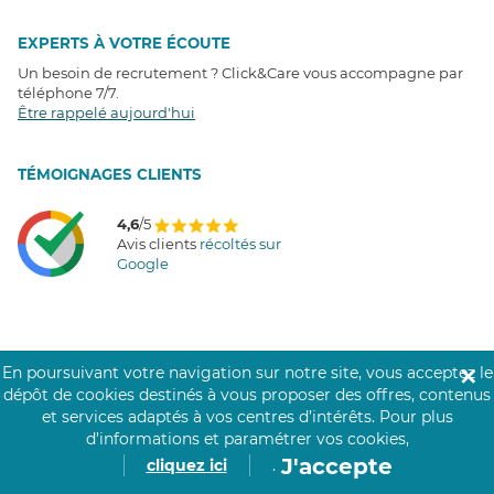
EXPERTS À VOTRE ÉCOUTE
Un besoin de recrutement ? Click&Care vous accompagne par
téléphone 7/7
.
Être rappelé aujourd'hui
T
É
MOIGNAGES CLIENTS
4,6
/5
Avis clients
récoltés sur
Google
COMMUNAUTÉ CLICK&CARE
En poursuivant votre navigation sur notre site, vous acceptez le
✕
dépôt de cookies destinés à vous proposer des offres, contenus
et services adaptés à vos centres d’intérêts.
Pour plus
d’informations et paramétrer vos cookies,
J'accepte
cliquez ici
.