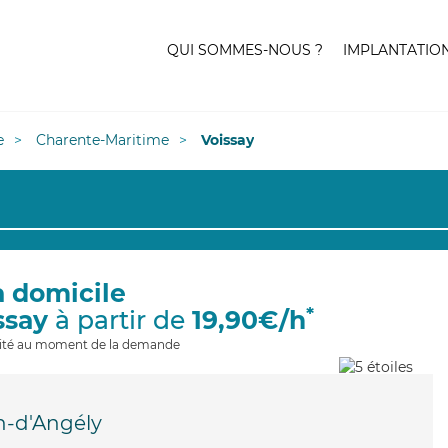
QUI SOMMES-NOUS ?
IMPLANTATIO
e
Charente-Maritime
Voissay
à domicile
*
ssay
à partir de
19,90€/h
ilité au moment de la demande
n-d'Angély