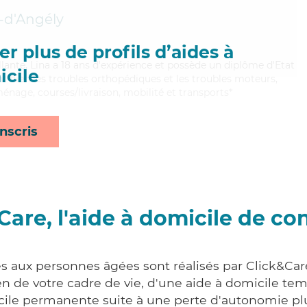
-d'Angély
r plus de profils d’aides à
eillante, Lina a 18 ans d'expérience et possède un diplôme d'Etat
cile
nt bien les troubles orthopédiques et les troubles moteurs,
énage, courses/livraison, mobilité et transports*
nscris
Care, l'aide à domicile de co
es aux personnes âgées sont réalisés par Click&Care
 de votre cadre de vie, d'une aide à domicile tem
cile permanente suite à une perte d'autonomie pl