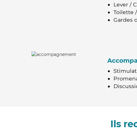
Lever / 
Toilette
Gardes d
Accomp
Stimulat
Promen
Discussio
Ils r