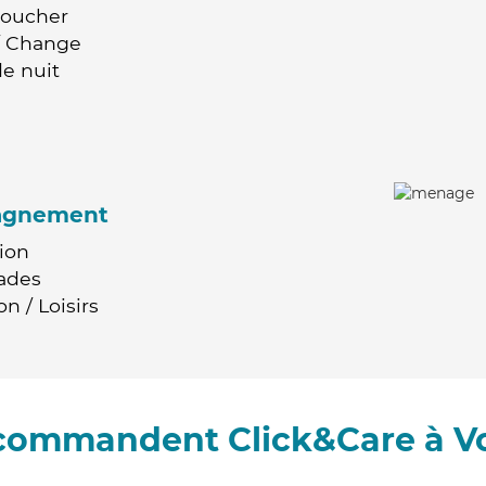
Coucher
 / Change
e nuit
agnement
ion
ades
n / Loisirs
ecommandent Click&Care à V