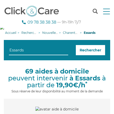
T
o
g
09 78 38 38 38
— 9h-19h 7j/7
g
l
Accueil
Recherche aide à domicile
Nouvelle-Aquitaine
Charente-Maritime
Essards
e
n
a
Rechercher
v
i
g
a
69 aides à domicile
t
peuvent intervenir
à Essards
à
i
o
*
partir de
19,90€/h
n
Sous réserve de leur disponibilité au moment de la demande