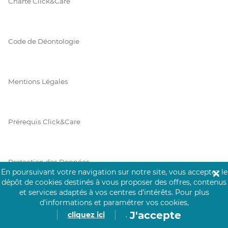
Charte Click&Care
Code de Déontologie
Mentions Légales
Prérequis Click&Care
Protection des Données
En poursuivant votre navigation sur notre site, vous acceptez le
✕
dépôt de cookies destinés à vous proposer des offres, contenus
et services adaptés à vos centres d’intérêts.
Pour plus
Vie Privée
d’informations et paramétrer vos cookies,
J'accepte
cliquez ici
.