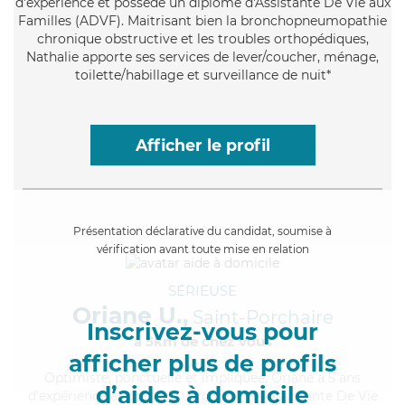
d'expérience et possède un diplôme d'Assistante De Vie aux
Familles (ADVF). Maitrisant bien la bronchopneumopathie
chronique obstructive et les troubles orthopédiques,
Nathalie apporte ses services de lever/coucher, ménage,
toilette/habillage et surveillance de nuit*
Afficher le profil
Présentation déclarative du candidat, soumise à
vérification avant toute mise en relation
SÉRIEUSE
Oriane U.,
Saint-Porchaire
Inscrivez-vous pour
à 5km de chez Vous
afficher plus de profils
Optimiste
, ponctuelle et impliquée, Oriane a 5 ans
d’aides à domicile
d'expérience et possède un diplôme d'Assistante De Vie