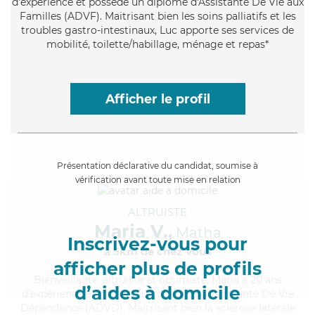
d'expérience et possède un diplôme d'Assistante De Vie aux
Familles (ADVF). Maitrisant bien les soins palliatifs et les
troubles gastro-intestinaux, Luc apporte ses services de
mobilité, toilette/habillage, ménage et repas*
Afficher le profil
Présentation déclarative du candidat, soumise à
vérification avant toute mise en relation
ALTRUISTE
Maria V.,
Matha
Inscrivez-vous pour
à 5km de chez Vous
afficher plus de profils
Bienveillante
, altruiste et optimiste, Maria a 20 ans
d’aides à domicile
d'expérience et possède un diplôme d'Assistante De Vie
Dépendance (ADVD). Maitrisant bien la sclérose latérale