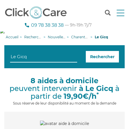
T
o
g
09 78 38 38 38
— 9h-19h 7j/7
g
l
Accueil
Recherche aide à domicile
Nouvelle-Aquitaine
Charente-Maritime
Le Gicq
e
n
a
Rechercher
v
i
g
a
8 aides à domicile
t
peuvent intervenir
à Le Gicq
à
i
o
*
partir de
19,90€/h
n
Sous réserve de leur disponibilité au moment de la demande