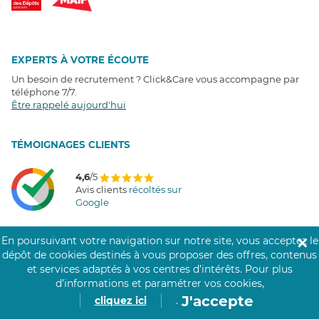
EXPERTS À VOTRE ÉCOUTE
Un besoin de recrutement ? Click&Care vous accompagne par
téléphone 7/7
.
Être rappelé aujourd'hui
T
É
MOIGNAGES CLIENTS
4,6
/5
Avis clients
récoltés sur
Google
En poursuivant votre navigation sur notre site, vous acceptez le
✕
dépôt de cookies destinés à vous proposer des offres, contenus
COMMUNAUTÉ CLICK&CARE
et services adaptés à vos centres d’intérêts.
Pour plus
d’informations et paramétrer vos cookies,
J'accepte
cliquez ici
.