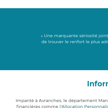
« Une marquante sériosité join
de trouver le renfort le plus a
Infor
Impanté à Avranches, le département Manc
financières comme
l'Allocation Personna