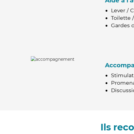
Aide à l
Lever / 
Toilette
Gardes d
Accomp
Stimulat
Promen
Discussio
Ils re