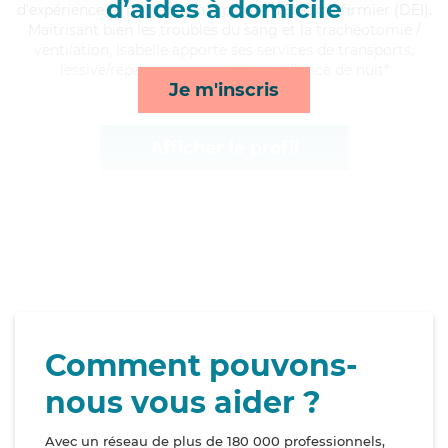
d’aides à domicile
d'expérience et possède un diplôme d'Etat d'infirmier (DEI).
Maitrisant bien les troubles du sang et la trachéotomie /
ventilation, Isabelle apporte ses services de transports,
lessive/repassage, repas et surveillance de nuit*
Je m'inscris
Afficher le profil
Comment pouvons-
nous vous aider ?
Avec un réseau de plus de 180 000 professionnels,