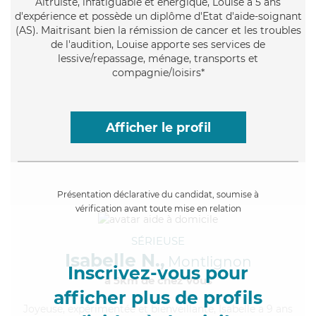
Altruiste
, infatiguable et énergique, Louise a 5 ans
d'expérience et possède un diplôme d'Etat d'aide-soignant
(AS). Maitrisant bien la rémission de cancer et les troubles
de l'audition, Louise apporte ses services de
lessive/repassage, ménage, transports et
compagnie/loisirs*
Afficher le profil
Présentation déclarative du candidat, soumise à
vérification avant toute mise en relation
SÉRIEUSE
Isabelle N.,
Montlignon
Inscrivez-vous pour
à 5km de chez Vous
afficher plus de profils
Joyeuse
, expérimentée et bienveillante, Isabelle a 9 ans