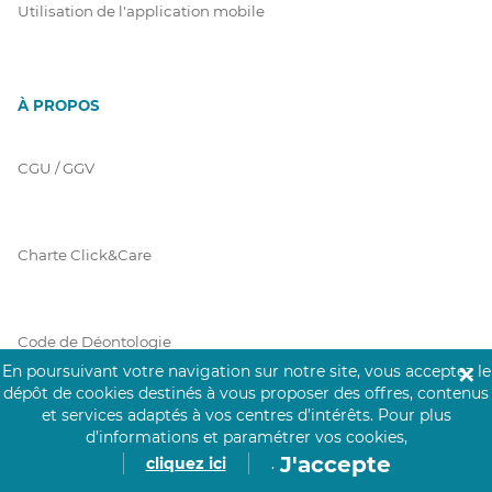
Utilisation de l'application mobile
À PROPOS
CGU / GGV
Charte Click&Care
Code de Déontologie
En poursuivant votre navigation sur notre site, vous acceptez le
✕
dépôt de cookies destinés à vous proposer des offres, contenus
et services adaptés à vos centres d’intérêts.
Pour plus
Mentions Légales
d’informations et paramétrer vos cookies,
J'accepte
cliquez ici
.