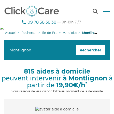
T
o
g
09 78 38 38 38
— 9h-19h 7j/7
g
l
Accueil
Recherche aide à domicile
Île-de-France
Val-d'oise
Montlignon
e
n
a
Rechercher
v
i
g
a
815 aides à domicile
t
peuvent intervenir
à Montlignon
à
i
o
*
partir de
19,90€/h
n
Sous réserve de leur disponibilité au moment de la demande