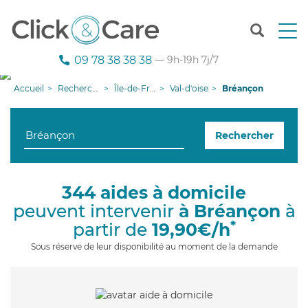
T
o
g
09 78 38 38 38
— 9h-19h 7j/7
g
l
Accueil
Recherche aide à domicile
Île-de-France
Val-d'oise
Bréançon
e
n
a
Rechercher
v
i
g
a
344 aides à domicile
t
peuvent intervenir
à Bréançon
à
i
o
*
partir de
19,90€/h
n
Sous réserve de leur disponibilité au moment de la demande