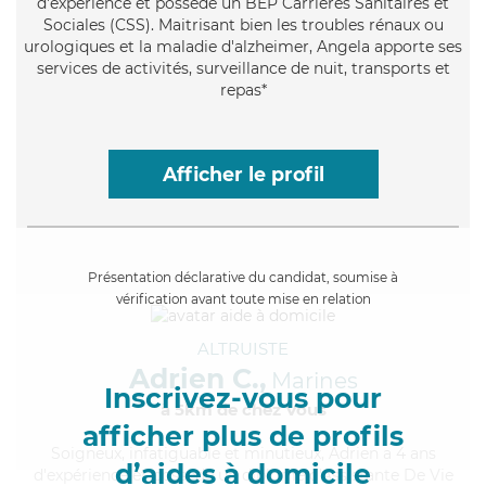
d'expérience et possède un BEP Carrières Sanitaires et
Sociales (CSS). Maitrisant bien les troubles rénaux ou
urologiques et la maladie d'alzheimer, Angela apporte ses
services de activités, surveillance de nuit, transports et
repas*
Afficher le profil
Présentation déclarative du candidat, soumise à
vérification avant toute mise en relation
ALTRUISTE
Adrien C.,
Marines
Inscrivez-vous pour
à 5km de chez Vous
afficher plus de profils
Soigneux
, infatiguable et minutieux, Adrien a 4 ans
d’aides à domicile
d'expérience et possède un diplôme d'Assistante De Vie