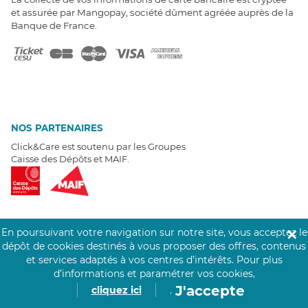
et assurée par Mangopay, société dûment agréée auprès de la
Banque de France.
NOS PARTENAIRES
Click&Care est soutenu par les Groupes
Caisse des Dépôts et MAIF.
En poursuivant votre navigation sur notre site, vous acceptez le
✕
EXPERTS À VOTRE ÉCOUTE
dépôt de cookies destinés à vous proposer des offres, contenus
et services adaptés à vos centres d’intérêts.
Pour plus
Un besoin de recrutement ? Click&Care vous accompagne par
d’informations et paramétrer vos cookies,
téléphone 7/7
.
Être rappelé aujourd'hui
J'accepte
cliquez ici
.