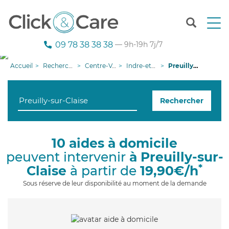
T
o
g
09 78 38 38 38
— 9h-19h 7j/7
g
l
Accueil
Recherche aide à domicile
Centre-Val de Loire
Indre-et-Loire
Preuilly-sur-Claise
e
n
a
Rechercher
v
i
g
a
10 aides à domicile
t
peuvent intervenir
à Preuilly-sur-
i
o
*
Claise
à partir de
19,90€/h
n
Sous réserve de leur disponibilité au moment de la demande