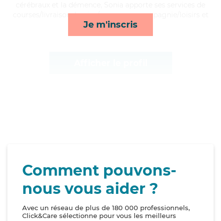
cérébraux et la démence, Sonia apporte ses services de
courses/livraison, lessive/repassage, compagnie/loisirs et
Je m'inscris
surveillance de nuit*
Afficher le profil
Comment pouvons-
nous vous aider ?
Avec un réseau de plus de 180 000 professionnels,
Click&Care sélectionne pour vous les meilleurs