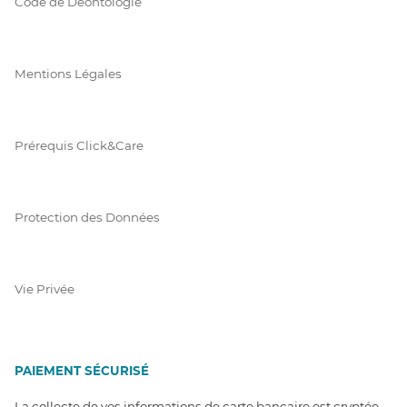
Code de Déontologie
Mentions Légales
Prérequis Click&Care
Protection des Données
Vie Privée
PAIEMENT SÉCURISÉ
La collecte de vos informations de carte bancaire est cryptée