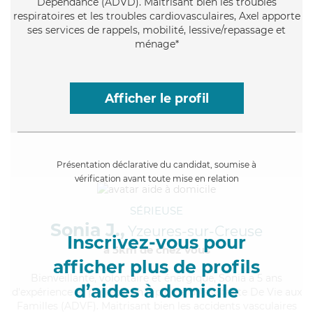
Dépendance (ADVD). Maitrisant bien les troubles
respiratoires et les troubles cardiovasculaires, Axel apporte
ses services de rappels, mobilité, lessive/repassage et
ménage*
Afficher le profil
Présentation déclarative du candidat, soumise à
vérification avant toute mise en relation
SÉRIEUSE
Sonia J.,
Yzeures-sur-Creuse
Inscrivez-vous pour
à 5km de chez Vous
afficher plus de profils
Bienveillante
, volontaire et énergique, Sonia a 5 ans
d’aides à domicile
d'expérience et possède un diplôme d'Assistante De Vie aux
Familles (ADVF). Maitrisant bien les accidents vasculaires