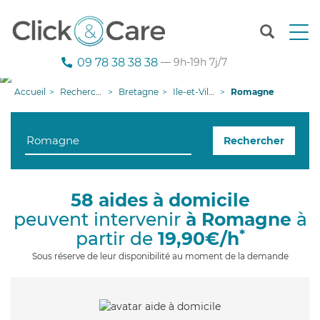
T
o
g
09 78 38 38 38
— 9h-19h 7j/7
g
l
Accueil
Recherche aide à domicile
Bretagne
Ile-et-Vilaine
Romagne
e
n
a
Rechercher
v
i
g
a
58 aides à domicile
t
peuvent intervenir
à Romagne
à
i
o
*
partir de
19,90€/h
n
Sous réserve de leur disponibilité au moment de la demande