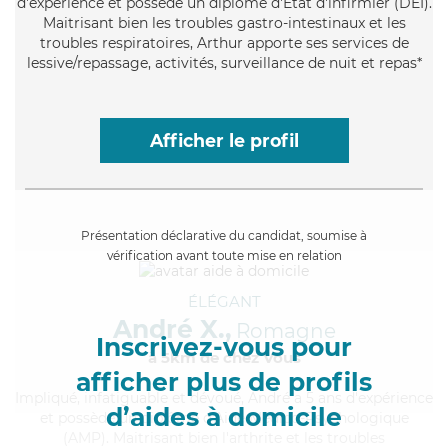
d'expérience et possède un diplôme d'Etat d'infirmier (DEI).
Maitrisant bien les troubles gastro-intestinaux et les
troubles respiratoires, Arthur apporte ses services de
lessive/repassage, activités, surveillance de nuit et repas*
Afficher le profil
Présentation déclarative du candidat, soumise à
vérification avant toute mise en relation
ÉLÉGANT
André X.,
Romagne
Inscrivez-vous pour
à 5km de chez Vous
afficher plus de profils
Impliqué
, infatiguable et dévoué, André a 5 ans d'expérience
d’aides à domicile
et possède un diplôme d'Aide Médico-Psychologique
(AMP). Maitrisant bien l'arthrite et les troubles