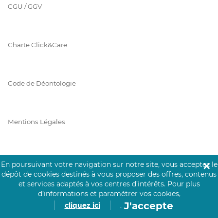
CGU / GGV
Charte Click&Care
Code de Déontologie
Mentions Légales
Prérequis Click&Care
En poursuivant votre navigation sur notre site, vous acceptez le
✕
dépôt de cookies destinés à vous proposer des offres, contenus
et services adaptés à vos centres d’intérêts.
Pour plus
d’informations et paramétrer vos cookies,
Protection des Données
J'accepte
cliquez ici
.