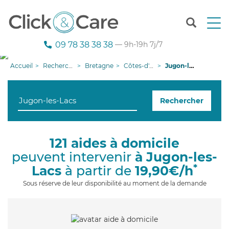
T
o
g
09 78 38 38 38
— 9h-19h 7j/7
g
l
Accueil
Recherche aide à domicile
Bretagne
Côtes-d'armor
Jugon-les-Lacs
e
n
a
Rechercher
v
i
g
a
121 aides à domicile
t
peuvent intervenir
à Jugon-les-
i
o
*
Lacs
à partir de
19,90€/h
n
Sous réserve de leur disponibilité au moment de la demande