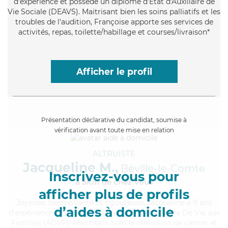
d'expérience et possède un diplôme d'État d'Auxiliaire de
Vie Sociale (DEAVS). Maitrisant bien les soins palliatifs et les
troubles de l'audition, Françoise apporte ses services de
activités, repas, toilette/habillage et courses/livraison*
Afficher le profil
Présentation déclarative du candidat, soumise à
vérification avant toute mise en relation
ALTRUISTE
Jacqueline M.,
Béville-le-Comte
Inscrivez-vous pour
à 5km de chez Vous
afficher plus de profils
Joyeuse
, bienveillante et rigoureuse, Jacqueline a 9 ans
d’aides à domicile
d'expérience et possède un diplôme d'Assistante De Vie aux
Familles (ADVF). Maitrisant bien la rémission de cancer et