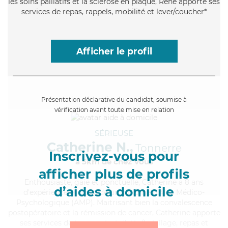
les soins palliatifs et la sclérose en plaque, René apporte ses
services de repas, rappels, mobilité et lever/coucher*
Afficher le profil
Présentation déclarative du candidat, soumise à
vérification avant toute mise en relation
SÉRIEUSE
Catherine N.,
Tonnerre
Inscrivez-vous pour
à 5km de chez Vous
afficher plus de profils
Enthousiaste
, gaie et ponctuelle, Catherine a 8 ans
d’aides à domicile
d'expérience et possède un diplôme d'Aide Médico-
Psychologique (AMP). Maitrisant bien la convalescence
postopératoire et la rémission de cancer, Catherine apporte
ses services de transports, toilette/habillage, repas et