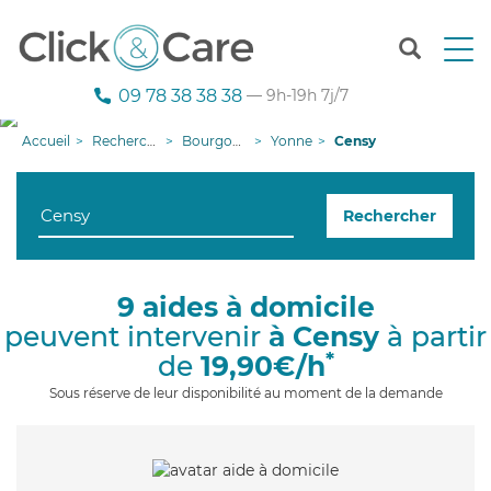
T
o
g
09 78 38 38 38
— 9h-19h 7j/7
g
l
Accueil
Recherche aide à domicile
Bourgogne-Franche-Comté
Yonne
Censy
e
n
a
Rechercher
v
i
g
a
9 aides à domicile
t
peuvent intervenir
à Censy
à partir
i
o
*
de
19,90€/h
n
Sous réserve de leur disponibilité au moment de la demande