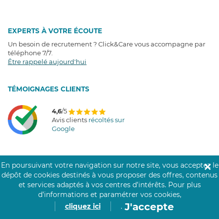
EXPERTS À VOTRE ÉCOUTE
Un besoin de recrutement ? Click&Care vous accompagne par
téléphone 7/7
.
Être rappelé aujourd'hui
T
É
MOIGNAGES CLIENTS
4,6
/5
Avis clients
récoltés sur
Google
En poursuivant votre navigation sur notre site, vous acceptez le
✕
COMMUNAUTÉ CLICK&CARE
dépôt de cookies destinés à vous proposer des offres, contenus
et services adaptés à vos centres d’intérêts.
Pour plus
d’informations et paramétrer vos cookies,
J'accepte
cliquez ici
.