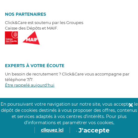
NOS PARTENAIRES
Click&Care est soutenu par les Groupes
Caisse des Dépôts et MAIF.
EXPERTS À VOTRE ÉCOUTE
Un besoin de recrutement ? Click&Care vous accompagne par
téléphone 7/7
.
Être rappelé aujourd'hui
T
É
MOIGNAGES CLIENTS
En poursuivant votre navigation sur notre site, vous acceptez le
✕
dépôt de cookies destinés à vous proposer des offres, contenus
4,6
/5
et services adaptés à vos centres d’intérêts.
Pour plus
Avis clients
récoltés sur
d’informations et paramétrer vos cookies,
Google
J'accepte
cliquez ici
.