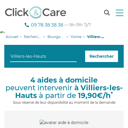
T
o
g
09 78 38 38 38
— 9h-19h 7j/7
g
l
Accueil
Recherche aide à domicile
Bourgogne-Franche-Comté
Yonne
Villiers-les-Hauts
e
n
a
Rechercher
v
i
g
a
4 aides à domicile
t
peuvent intervenir
à Villiers-les-
i
o
*
Hauts
à partir de
19,90€/h
n
Sous réserve de leur disponibilité au moment de la demande