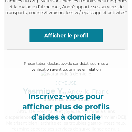
Familles (ADVF). Maitrisant bien les troubles neurologiques
et la maladie d'alzheimer, André apporte ses services de
transports, courses/livraison, lessive/repassage et activités*
Afficher le profil
Présentation déclarative du candidat, soumise à
vérification avant toute mise en relation
JOYEUSE
Yasmine Y.,
Ancy-le-Franc
Inscrivez-vous pour
à 5km de chez Vous
afficher plus de profils
Altruiste
, volontaire et joyeuse, Yasmine a 6 ans
d’aides à domicile
d'expérience et possède un diplôme d'Etat d'infirmier (DEI).
Maitrisant bien l'arthrite et les troubles gastro-intestinaux,
Yasmine apporte ses services de surveillance de nuit,