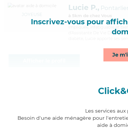
Lucie P.,
Pontarlie
JOYEUSE
à 5km de chez Vous
Inscrivez-vous pour affiche
Impliquée
, infatiguable et bi
domi
d'Assistante De Vie Dépendanc
diabète, Lucie apporte ses ser
Je m'i
Afficher le profil
Click&
Les services aux
Besoin d'une aide ménagère pour l'entretien
aide à domi