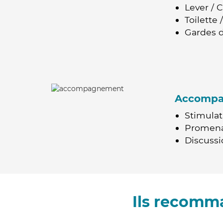
Lever / 
Toilette
Gardes d
Accomp
Stimulat
Promen
Discussio
Ils recomm