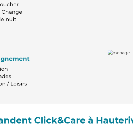
Coucher
 / Change
e nuit
agnement
ion
ades
n / Loisirs
andent Click&Care à Hauteriv