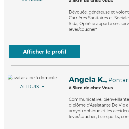
à 5km de chez Vous
Dévouée
, généreuse et volon
Carrières Sanitaires et Sociale
Sida, Ophélie apporte ses ser
lever/coucher*
Afficher le profil
Angela K.,
Pontarl
ALTRUISTE
à 5km de chez Vous
Communicative
, bienveillan
diplôme d'Assistante De Vie au
amyotrophique et les accident
lever/coucher, transports, com