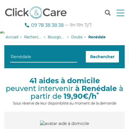
T
o
g
09 78 38 38 38
— 9h-19h 7j/7
g
l
Accueil
Recherche aide à domicile
Bourgogne-Franche-Comté
Doubs
Renédale
e
n
a
Rechercher
v
i
g
a
41 aides à domicile
t
peuvent intervenir
à Renédale
à
i
o
*
partir de
19,90€/h
n
Sous réserve de leur disponibilité au moment de la demande