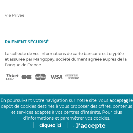
Vie Privée
PAIEMENT SÉCURISÉ
La collecte de vos informations de carte bancaire est cryptée
et assurée par Mangopay, société dûment agréée auprès de la
Banque de France.
En poursuivant votre navigation sur notre site, vous acceptez le
✕
dépôt de cookies destinés à vous proposer des offres, contenus
NOS PARTENAIRES
et services adaptés à vos centres d’intérêts.
Pour plus
Click&Care est soutenu par les Groupes
d’informations et paramétrer vos cookies,
Caisse des Dépôts et MAIF.
J'accepte
cliquez ici
.