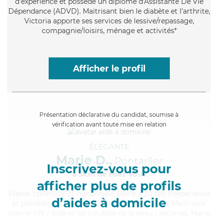
d'expérience et possède un diplôme d'Assistante De Vie
Dépendance (ADVD). Maitrisant bien le diabète et l'arthrite,
Victoria apporte ses services de lessive/repassage,
compagnie/loisirs, ménage et activités*
Afficher le profil
Présentation déclarative du candidat, soumise à
vérification avant toute mise en relation
ÉLÉGANTE
Marie D.,
Pontarlier
Inscrivez-vous pour
à 5km de chez Vous
afficher plus de profils
Fiable
, optimiste et rigoureuse, Marie a 20 ans d'expérience
d’aides à domicile
et possède un diplôme d'Etat d'infirmier (DEI). Maitrisant
bien le HIV / Sida et les troubles de la peau / escarres, Marie