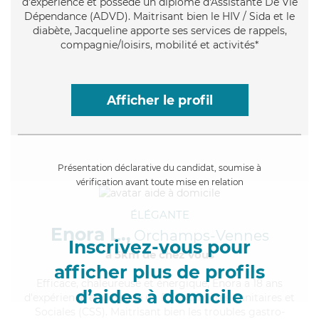
d'expérience et possède un diplôme d'Assistante De Vie
Dépendance (ADVD). Maitrisant bien le HIV / Sida et le
diabète, Jacqueline apporte ses services de rappels,
compagnie/loisirs, mobilité et activités*
Afficher le profil
Présentation déclarative du candidat, soumise à
vérification avant toute mise en relation
ÉLÉGANTE
Enora L.,
Orchamps-Vennes
Inscrivez-vous pour
à 5km de chez Vous
afficher plus de profils
Efficace
, chaleureuse et énergique, Enora a 18 ans
d’aides à domicile
d'expérience et possède un BEP Carrières Sanitaires et
Sociales (CSS). Maitrisant bien les troubles gastro-