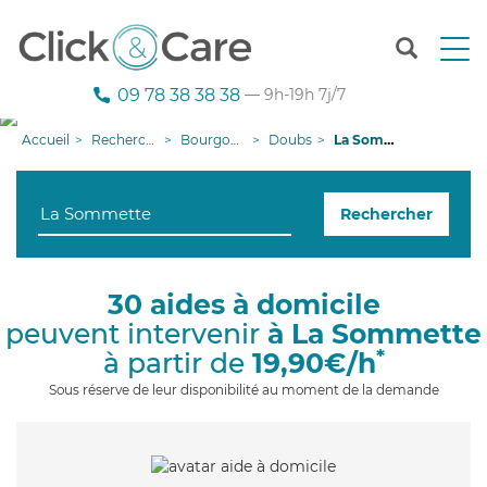
T
o
g
09 78 38 38 38
— 9h-19h 7j/7
g
l
Accueil
Recherche aide à domicile
Bourgogne-Franche-Comté
Doubs
La Sommette
e
n
a
Rechercher
v
i
g
a
30 aides à domicile
t
peuvent intervenir
à La Sommette
i
o
*
à partir de
19,90€/h
n
Sous réserve de leur disponibilité au moment de la demande