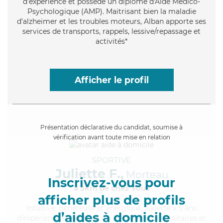
d'expérience et possède un diplôme d'Aide Médico-
Psychologique (AMP). Maitrisant bien la maladie
d'alzheimer et les troubles moteurs, Alban apporte ses
services de transports, rappels, lessive/repassage et
activités*
Afficher le profil
Présentation déclarative du candidat, soumise à
vérification avant toute mise en relation
SPORTIVE
Juliette F.,
Morteau
Inscrivez-vous pour
à 5km de chez Vous
afficher plus de profils
Intuitive
, généreuse et énergique, Juliette a 5 ans
d’aides à domicile
d'expérience et possède un BEP Carrières Sanitaires et