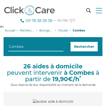
T
o
g
09 78 38 38 38
— 9h-19h 7j/7
g
l
Accueil
Recherche aide à domicile
Bourgogne-Franche-Comté
Doubs
Combes
e
n
a
Rechercher
v
i
g
a
26 aides à domicile
t
peuvent intervenir
à Combes
à
i
o
*
partir de
19,90€/h
n
Sous réserve de leur disponibilité au moment de la demande