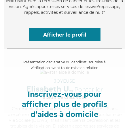
Maitrisant bien la rémission de cancer et les troubles de la
vision, Agnès apporte ses services de lessive/repassage,
rappels, activités et surveillance de nuit*
Afficher le profil
Présentation déclarative du candidat, soumise à
vérification avant toute mise en relation
JOYEUSE
Elisabeth U.,
Pontarlier
Inscrivez-vous pour
à 5km de chez Vous
afficher plus de profils
Communicative
, soigneuse et gaie, Elisabeth a 6 ans
d’aides à domicile
d'expérience et possède un diplôme d'État d'Auxiliaire de
Vie Sociale (DEAVS). Maitrisant bien la dépression et les
troubles de la vision, Elisabeth apporte ses services de