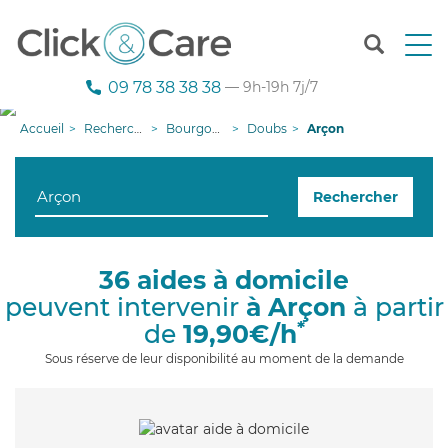
T
o
g
09 78 38 38 38
— 9h-19h 7j/7
g
l
Accueil
Recherche aide à domicile
Bourgogne-Franche-Comté
Doubs
Arçon
e
n
a
Rechercher
v
i
g
a
36 aides à domicile
t
peuvent intervenir
à Arçon
à partir
i
o
*
de
19,90€/h
n
Sous réserve de leur disponibilité au moment de la demande