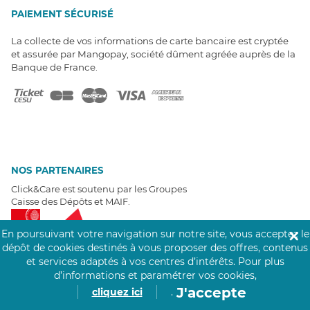
PAIEMENT SÉCURISÉ
La collecte de vos informations de carte bancaire est cryptée
et assurée par Mangopay, société dûment agréée auprès de la
Banque de France.
NOS PARTENAIRES
Click&Care est soutenu par les Groupes
Caisse des Dépôts et MAIF.
En poursuivant votre navigation sur notre site, vous acceptez le
✕
dépôt de cookies destinés à vous proposer des offres, contenus
et services adaptés à vos centres d’intérêts.
Pour plus
d’informations et paramétrer vos cookies,
EXPERTS À VOTRE ÉCOUTE
J'accepte
cliquez ici
.
Un besoin de recrutement ? Click&Care vous accompagne par