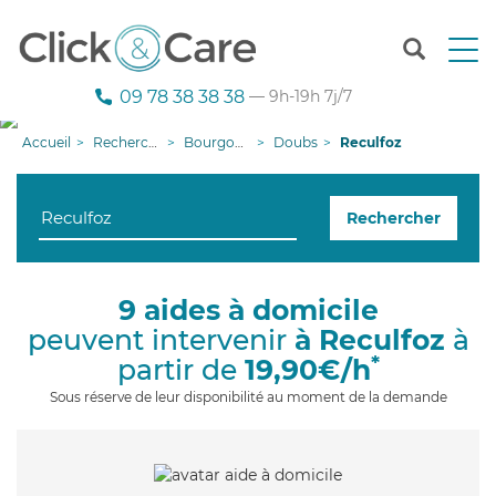
T
o
g
09 78 38 38 38
— 9h-19h 7j/7
g
l
Accueil
Recherche aide à domicile
Bourgogne-Franche-Comté
Doubs
Reculfoz
e
n
a
Rechercher
v
i
g
a
9 aides à domicile
t
peuvent intervenir
à Reculfoz
à
i
o
*
partir de
19,90€/h
n
Sous réserve de leur disponibilité au moment de la demande