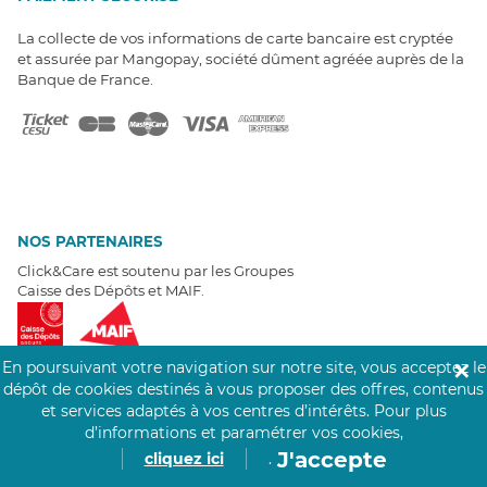
La collecte de vos informations de carte bancaire est cryptée
et assurée par Mangopay, société dûment agréée auprès de la
Banque de France.
NOS PARTENAIRES
Click&Care est soutenu par les Groupes
Caisse des Dépôts et MAIF.
En poursuivant votre navigation sur notre site, vous acceptez le
✕
dépôt de cookies destinés à vous proposer des offres, contenus
et services adaptés à vos centres d’intérêts.
Pour plus
EXPERTS À VOTRE ÉCOUTE
d’informations et paramétrer vos cookies,
Un besoin de recrutement ? Click&Care vous accompagne par
J'accepte
cliquez ici
.
téléphone 7/7
.