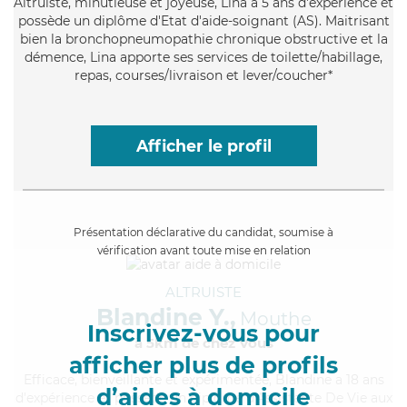
Altruiste
, minutieuse et joyeuse, Lina a 5 ans d'expérience et
possède un diplôme d'Etat d'aide-soignant (AS). Maitrisant
bien la bronchopneumopathie chronique obstructive et la
démence, Lina apporte ses services de toilette/habillage,
repas, courses/livraison et lever/coucher*
Afficher le profil
Présentation déclarative du candidat, soumise à
vérification avant toute mise en relation
ALTRUISTE
Blandine Y.,
Mouthe
Inscrivez-vous pour
à 5km de chez Vous
afficher plus de profils
Efficace
, bienveillante et expérimentée, Blandine a 18 ans
d’aides à domicile
d'expérience et possède un diplôme d'Assistante De Vie aux