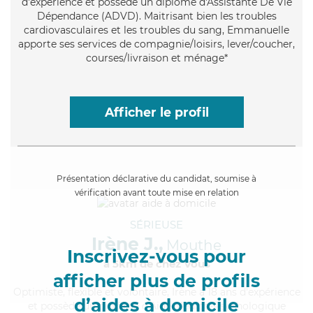
d'expérience et possède un diplôme d'Assistante De Vie
Dépendance (ADVD). Maitrisant bien les troubles
cardiovasculaires et les troubles du sang, Emmanuelle
apporte ses services de compagnie/loisirs, lever/coucher,
courses/livraison et ménage*
Afficher le profil
Présentation déclarative du candidat, soumise à
vérification avant toute mise en relation
SÉRIEUSE
Irène J.,
Mouthe
Inscrivez-vous pour
à 5km de chez Vous
afficher plus de profils
Optimiste
, flexible et volontaire, Irène a 18 ans d'expérience
d’aides à domicile
et possède un diplôme d'Aide Médico-Psychologique