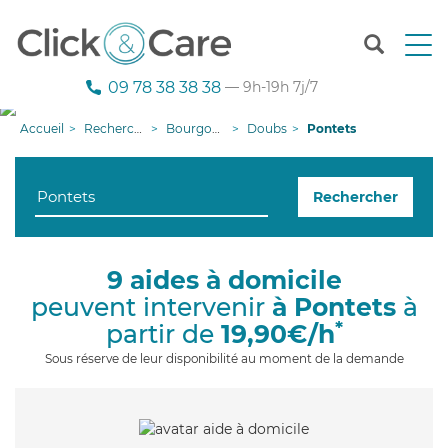
T
o
g
09 78 38 38 38
— 9h-19h 7j/7
g
l
Accueil
Recherche aide à domicile
Bourgogne-Franche-Comté
Doubs
Pontets
e
n
a
Rechercher
v
i
g
a
9 aides à domicile
t
peuvent intervenir
à Pontets
à
i
o
*
partir de
19,90€/h
n
Sous réserve de leur disponibilité au moment de la demande