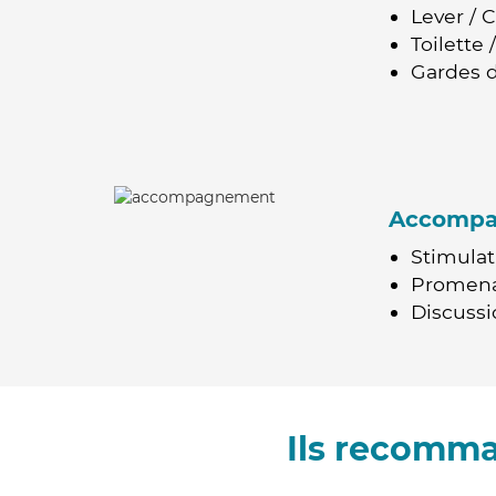
Lever / 
Toilette
Gardes d
Accomp
Stimulat
Promen
Discussio
Ils recomm