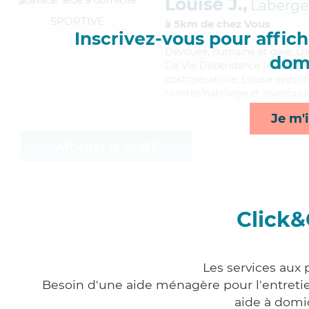
Louise J.,
Laberge
SPORTIVE
à 5km de chez Vous
Inscrivez-vous pour affiche
Dévouée
, humaine et gaie, Lo
domi
De Vie Dépendance (ADVD). Mai
postopératoire, Louise apporte
toilette/habillage et lever/cou
Je m'i
Afficher le profil
Click&
Les services aux
Besoin d'une aide ménagère pour l'entretien
aide à domi