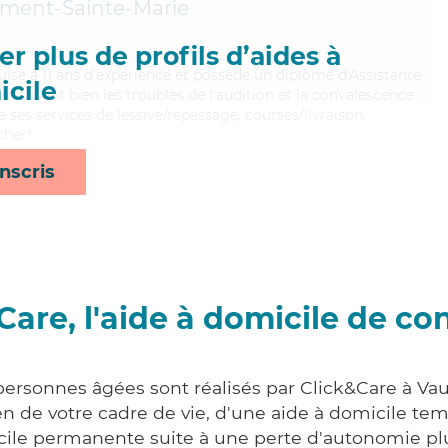
ment-Sainte-Marie
r plus de profils d’aides à
uise a 11 ans d'expérience et possède un diplôme d'Assistante
cile
trisant bien les troubles de l'audition et la convalescence
 ses services de lessive/repassage, courses/livraison,
cher*
nscris
Care, l'aide à domicile de co
 personnes âgées sont réalisés par Click&Care à Va
 de votre cadre de vie, d'une aide à domicile tem
cile permanente suite à une perte d'autonomie pl