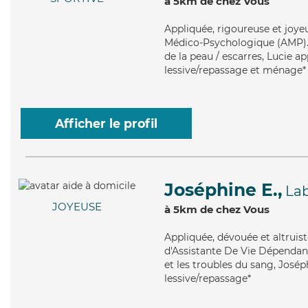
à 5km de chez Vous
Appliquée
, rigoureuse et joye
Médico-Psychologique (AMP). M
de la peau / escarres, Lucie a
lessive/repassage et ménage*
Afficher le profil
Joséphine E.,
La
JOYEUSE
à 5km de chez Vous
Appliquée
, dévouée et altrui
d'Assistante De Vie Dépendanc
et les troubles du sang, Josép
lessive/repassage*