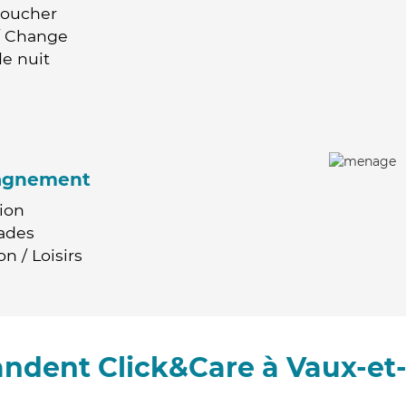
Coucher
 / Change
e nuit
agnement
ion
ades
n / Loisirs
andent Click&Care à Vaux-et