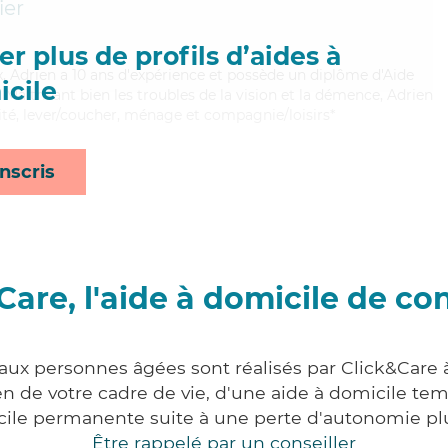
ier
r plus de profils d’aides à
x, Adrien a 10 ans d'expérience et possède un diplôme d'Aide
cile
aitrisant bien les troubles de la vision et la démence, Adrien
ité, lever/coucher, ménage et compagnie/loisirs*
nscris
Care, l'aide à domicile de co
 aux personnes âgées sont réalisés par Click&Care 
 de votre cadre de vie, d'une aide à domicile tem
cile permanente suite à une perte d'autonomie pl
Être rappelé par un conseiller