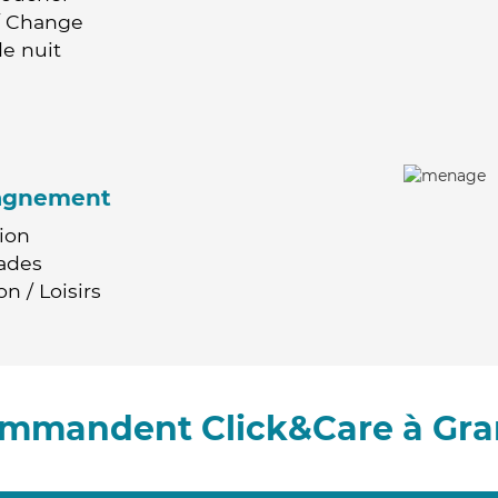
 / Change
e nuit
agnement
ion
ades
n / Loisirs
commandent Click&Care à Gra