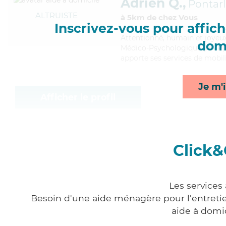
Adrien Q.,
Pontarl
ALTRUISTE
à 5km de chez Vous
Inscrivez-vous pour affiche
Attentionné
, humain et joyeu
domi
Médico-Psychologique (AMP). M
apporte ses services de mobil
Je m'i
Afficher le profil
Click&
Les services
Besoin d'une aide ménagère pour l'entretien
aide à domi