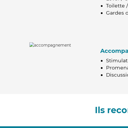
Toilette
Gardes d
Accomp
Stimulat
Promen
Discussio
Ils re