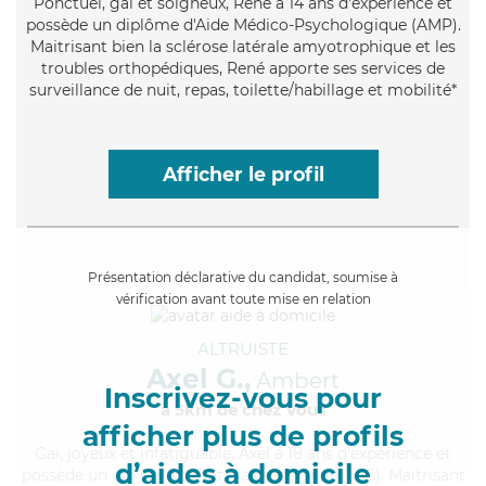
Ponctuel
, gai et soigneux, René a 14 ans d'expérience et
possède un diplôme d'Aide Médico-Psychologique (AMP).
Maitrisant bien la sclérose latérale amyotrophique et les
troubles orthopédiques, René apporte ses services de
surveillance de nuit, repas, toilette/habillage et mobilité*
Afficher le profil
Présentation déclarative du candidat, soumise à
vérification avant toute mise en relation
ALTRUISTE
Axel G.,
Ambert
Inscrivez-vous pour
à 5km de chez Vous
afficher plus de profils
Gai
, joyeux et infatiguable, Axel a 18 ans d'expérience et
d’aides à domicile
possède un diplôme d'Etat d'aide-soignant (AS). Maitrisant