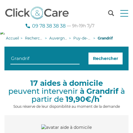
T
o
g
09 78 38 38 38
— 9h-19h 7j/7
g
l
Accueil
Recherche aide à domicile
Auvergne-Rhône-Alpes
Puy-de-Dôme
Grandrif
e
n
a
Rechercher
v
i
g
a
17 aides à domicile
t
peuvent intervenir
à Grandrif
à
i
o
*
partir de
19,90€/h
n
Sous réserve de leur disponibilité au moment de la demande