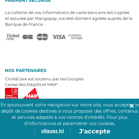
PAIEMENT SÉCURISÉ
La collecte de vos informations de carte bancaire est cryptée
et assurée par Mangopay, société dûment agréée auprès de la
Banque de France.
NOS PARTENAIRES
Click&Care est soutenu par les Groupes
Caisse des Dépôts et MAIF.
En poursuivant votre navigation sur notre site, vous acceptez le
✕
dépôt de cookies destinés à vous proposer des offres, contenus
et services adaptés à vos centres d’intérêts.
Pour plus
EXPERTS À VOTRE ÉCOUTE
d’informations et paramétrer vos cookies,
J'accepte
cliquez ici
.
Un besoin de recrutement ? Click&Care vous accompagne par
téléphone 7/7
.