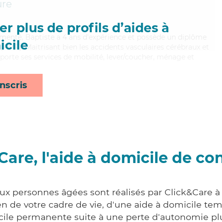
ure
r plus de profils d’aides à
érimenté, Baptiste a 4 ans d'expérience et possède un diplôme
cile
AMP). Maitrisant bien les accidents vasculaires cérébraux et
 apporte ses services de mobilité, lever/coucher, ménage et
nscris
Care, l'aide à domicile de co
aux personnes âgées sont réalisés par Click&Care à
 de votre cadre de vie, d'une aide à domicile tem
cile permanente suite à une perte d'autonomie pl