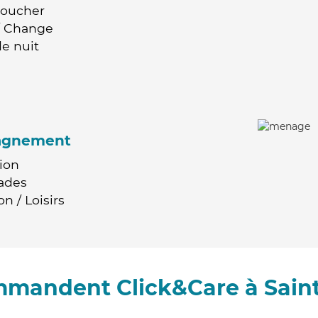
Coucher
 / Change
e nuit
agnement
ion
ades
n / Loisirs
ommandent Click&Care à Sain