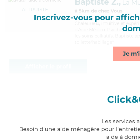
Baptiste Z.,
La M
ALTRUISTE
à 5km de chez Vous
Inscrivez-vous pour affiche
Chaleureux
, intuitive et exp
domi
d'Aide Médico-Psychologique (
les soins palliatifs, Baptiste
toilette/habillage*
Je m'i
Afficher le profil
Click&
Les services 
Besoin d'une aide ménagère pour l'entretien
aide à domi