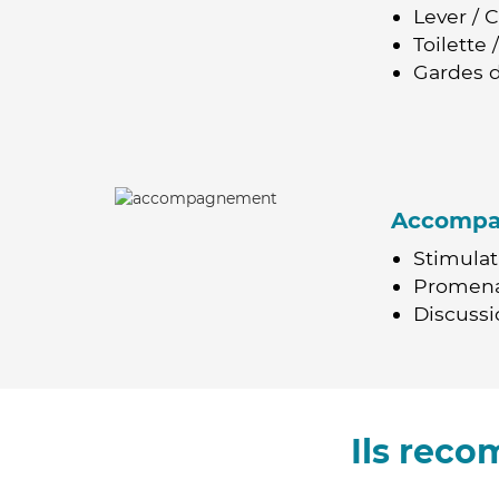
Lever / 
Toilette
Gardes d
Accomp
Stimulat
Promen
Discussio
Ils rec