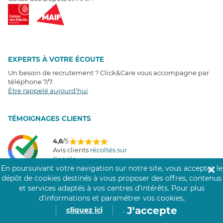
EXPERTS À VOTRE ÉCOUTE
Un besoin de recrutement ? Click&Care vous accompagne par
téléphone 7/7
.
Être rappelé aujourd'hui
T
É
MOIGNAGES CLIENTS
4,6
/5
Avis clients
récoltés sur
Google
En poursuivant votre navigation sur notre site, vous acceptez le
✕
dépôt de cookies destinés à vous proposer des offres, contenus
et services adaptés à vos centres d’intérêts.
Pour plus
d’informations et paramétrer vos cookies,
COMMUNAUTÉ CLICK&CARE
J'accepte
cliquez ici
.