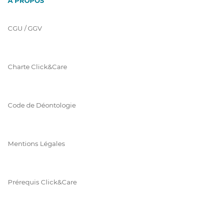
À PROPOS
CGU / GGV
Charte Click&Care
Code de Déontologie
Mentions Légales
Prérequis Click&Care