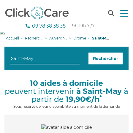
T
o
g
09 78 38 38 38
— 9h-19h 7j/7
g
l
Accueil
Recherche aide à domicile
Auvergne-Rhône-Alpes
Drôme
Saint-May
e
n
a
Rechercher
v
i
g
a
10 aides à domicile
t
peuvent intervenir
à Saint-May
à
i
o
*
partir de
19,90€/h
n
Sous réserve de leur disponibilité au moment de la demande