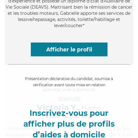
d'expérience et possède un diplôme d'État d'Auxiliaire de
Vie Sociale (DEAVS). Maitrisant bien la rémission de cancer
et les troubles moteurs, Gabrielle apporte ses services de
lessive/repassage, activités, toilette/habillage et
lever/coucher*
Afficher le profil
Présentation déclarative du candidat, soumise à
vérification avant toute mise en relation
SÉRIEUSE
Victoria Y.,
Nyons
Inscrivez-vous pour
à 5km de chez Vous
afficher plus de profils
Attentionnée
, ponctuelle et minutieuse, Victoria a 10 ans
d’aides à domicile
d'expérience et possède un diplôme d'Assistante De Vie aux