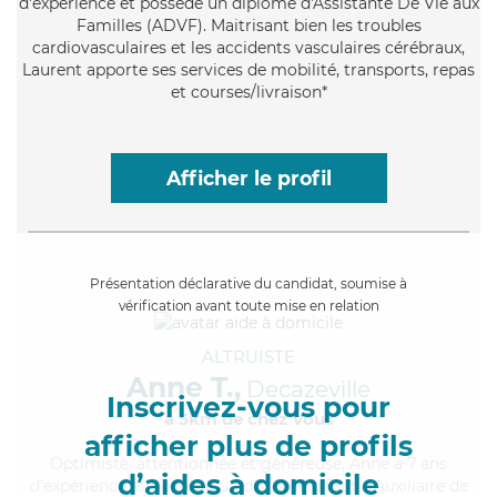
d'expérience et possède un diplôme d'Assistante De Vie aux
Familles (ADVF). Maitrisant bien les troubles
cardiovasculaires et les accidents vasculaires cérébraux,
Laurent apporte ses services de mobilité, transports, repas
et courses/livraison*
Afficher le profil
Présentation déclarative du candidat, soumise à
vérification avant toute mise en relation
ALTRUISTE
Anne T.,
Decazeville
Inscrivez-vous pour
à 5km de chez Vous
afficher plus de profils
Optimiste
, attentionnée et généreuse, Anne a 7 ans
d’aides à domicile
d'expérience et possède un diplôme d'État d'Auxiliaire de