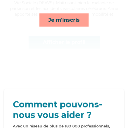
Vie Sociale (DEAVS). Maitrisant bien la maladie de
parkinson et les accidents vasculaires cérébraux, Anne
apporte ses services de repas, rappels, mobilité et
Je m'inscris
compagnie/loisirs*
Afficher le profil
Comment pouvons-
nous vous aider ?
Avec un réseau de plus de 180 000 professionnels,