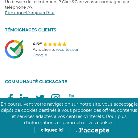
Un besoin de recrutement ? Click&Care vous accompagne par
téléphone 7/7
.
Être rappelé aujourd'hui
T
É
MOIGNAGES CLIENTS
4,6
/5
Avis clients
récoltés sur
Google
COMMUNAUTÉ CLICK&CARE
En poursuivant votre navigation sur notre site, vous acceptez le
✕
dépôt de cookies destinés à vous proposer des offres, contenus
et services adaptés à vos centres d’intérêts.
Pour plus
d’informations et paramétrer vos cookies,
J'accepte
Notre réseau de 200 000 professionnels soignants assiste les personnes âgées,
cliquez ici
.
personnes handicapées, personnes dépendantes et les personnes à mobilité