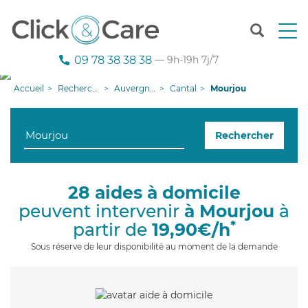
T
o
g
09 78 38 38 38
— 9h-19h 7j/7
g
l
Accueil
Recherche aide à domicile
Auvergne-Rhône-Alpes
Cantal
Mourjou
e
n
a
Rechercher
v
i
g
a
28 aides à domicile
t
peuvent intervenir
à Mourjou
à
i
o
*
partir de
19,90€/h
n
Sous réserve de leur disponibilité au moment de la demande