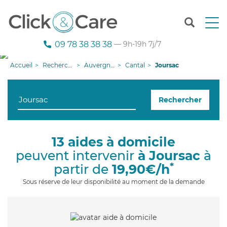
T
o
g
09 78 38 38 38
— 9h-19h 7j/7
g
l
Accueil
Recherche aide à domicile
Auvergne-Rhône-Alpes
Cantal
Joursac
e
n
a
Rechercher
v
i
g
a
13 aides à domicile
t
peuvent intervenir
à Joursac
à
i
o
*
partir de
19,90€/h
n
Sous réserve de leur disponibilité au moment de la demande