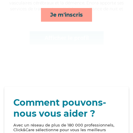
vasculaires cérébraux et la démence, Enora apporte ses
services de transports, activités, surveillance de nuit et
Je m'inscris
toilette/habillage*
Afficher le profil
Comment pouvons-
nous vous aider ?
Avec un réseau de plus de 180 000 professionnels,
Click&Care sélectionne pour vous les meilleurs