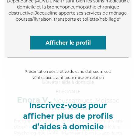
Dépendance (ADVD). Maitrisant bien les soins médicaux à
domicile et la bronchopneumopathie chronique
obstructive, Jacqueline apporte ses services de ménage,
courses/livraison, transports et toilette/habillage*
Afficher le profil
Présentation déclarative du candidat, soumise à
vérification avant toute mise en relation
ÉLÉGANTE
Enora V.,
Neussargues-Moissac
Inscrivez-vous pour
à 5km de chez Vous
afficher plus de profils
Énergique
, ponctuelle et coopérative, Enora a 4 ans
d’aides à domicile
d'expérience et possède un diplôme d'Aide Médico-
Psychologique (AMP). Maitrisant bien les accidents