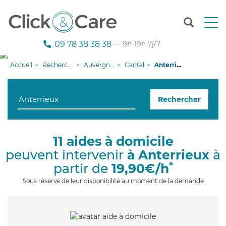
T
o
g
09 78 38 38 38
— 9h-19h 7j/7
g
l
Accueil
Recherche aide à domicile
Auvergne-Rhône-Alpes
Cantal
Anterrieux
e
n
a
Rechercher
v
i
g
a
11 aides à domicile
t
peuvent intervenir
à Anterrieux
à
i
o
*
partir de
19,90€/h
n
Sous réserve de leur disponibilité au moment de la demande