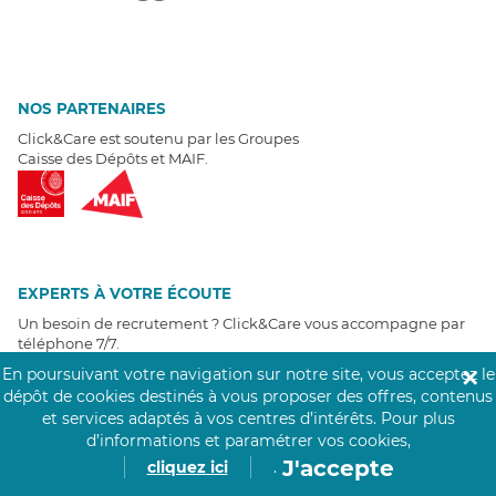
NOS PARTENAIRES
Click&Care est soutenu par les Groupes
Caisse des Dépôts et MAIF.
EXPERTS À VOTRE ÉCOUTE
Un besoin de recrutement ? Click&Care vous accompagne par
téléphone 7/7
.
Être rappelé aujourd'hui
En poursuivant votre navigation sur notre site, vous acceptez le
✕
dépôt de cookies destinés à vous proposer des offres, contenus
et services adaptés à vos centres d’intérêts.
Pour plus
T
É
MOIGNAGES CLIENTS
d’informations et paramétrer vos cookies,
J'accepte
cliquez ici
.
4,6
/5
Avis clients
récoltés sur