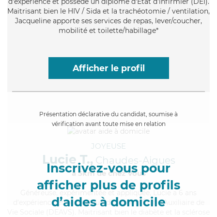
d'expérience et possède un diplôme d'Etat d'infirmier (DEI).
Maitrisant bien le HIV / Sida et la trachéotomie / ventilation,
Jacqueline apporte ses services de repas, lever/coucher,
mobilité et toilette/habillage*
Afficher le profil
Présentation déclarative du candidat, soumise à
vérification avant toute mise en relation
JOYEUSE
Lucie T.,
Chaudes-Aigues
Inscrivez-vous pour
à 5km de chez Vous
afficher plus de profils
Généreuse
, expérimentée et appliquée, Lucie a 6 ans
d’aides à domicile
d'expérience et possède un diplôme d'État d'Auxiliaire de
Vie Sociale (DEAVS). Maitrisant bien le diabète et la sclérose