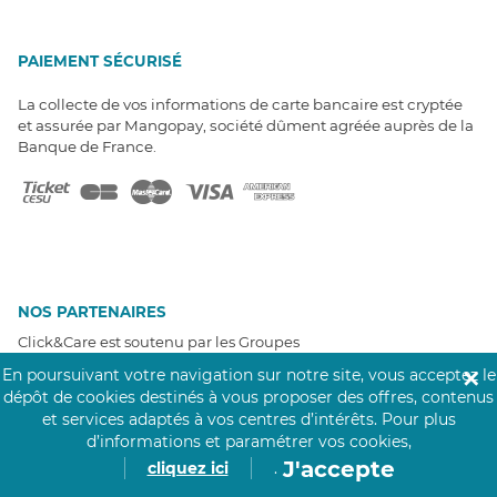
PAIEMENT SÉCURISÉ
La collecte de vos informations de carte bancaire est cryptée
et assurée par Mangopay, société dûment agréée auprès de la
Banque de France.
NOS PARTENAIRES
Click&Care est soutenu par les Groupes
Caisse des Dépôts et MAIF.
En poursuivant votre navigation sur notre site, vous acceptez le
✕
dépôt de cookies destinés à vous proposer des offres, contenus
et services adaptés à vos centres d’intérêts.
Pour plus
d’informations et paramétrer vos cookies,
J'accepte
cliquez ici
.
EXPERTS À VOTRE ÉCOUTE