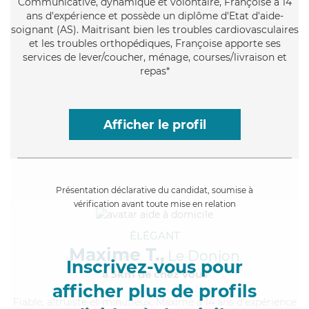
Communicative
, dynamique et volontaire, Françoise a 14
ans d'expérience et possède un diplôme d'Etat d'aide-
soignant (AS). Maitrisant bien les troubles cardiovasculaires
et les troubles orthopédiques, Françoise apporte ses
services de lever/coucher, ménage, courses/livraison et
repas*
Afficher le profil
Présentation déclarative du candidat, soumise à
vérification avant toute mise en relation
ÉLÉGANT
Maxime T.,
Le Donjon
Inscrivez-vous pour
à 5km de chez Vous
afficher plus de profils
Fiable
, altruiste et minutieux, Maxime a 14 ans d'expérience