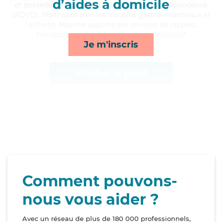
d’aides à domicile
et possède un diplôme d'Assistante De Vie Dépendance
(ADVD). Maitrisant bien les troubles gastro-intestinaux et
l'arthrite, Maxime apporte ses services de rappels,
transports, surveillance de nuit et mobilité*
Je m'inscris
Afficher le profil
Comment pouvons-
nous vous aider ?
Avec un réseau de plus de 180 000 professionnels,