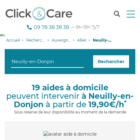
T
o
g
09 78 38 38 38
— 9h-19h 7j/7
g
l
Accueil
Recherche aide à domicile
Auvergne-Rhône-Alpes
Allier
Neuilly-en-Donjon
e
n
a
Rechercher
v
i
g
a
19 aides à domicile
t
peuvent intervenir
à Neuilly-en-
i
o
*
Donjon
à partir de
19,90€/h
n
Sous réserve de leur disponibilité au moment de la demande