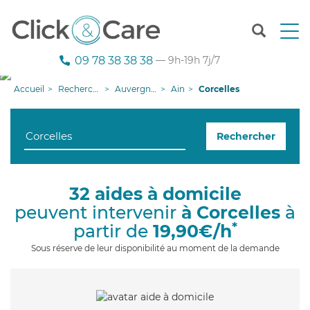
T
o
g
09 78 38 38 38
— 9h-19h 7j/7
g
l
Accueil
Recherche aide à domicile
Auvergne-Rhône-Alpes
Ain
Corcelles
e
n
a
Rechercher
v
i
g
a
32 aides à domicile
t
peuvent intervenir
à Corcelles
à
i
o
*
partir de
19,90€/h
n
Sous réserve de leur disponibilité au moment de la demande