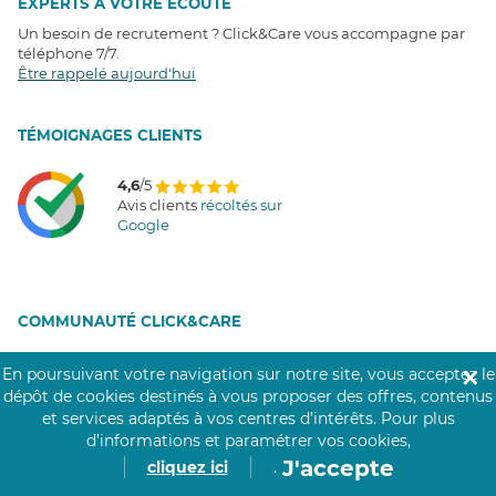
EXPERTS À VOTRE ÉCOUTE
Un besoin de recrutement ? Click&Care vous accompagne par
téléphone 7/7
.
Être rappelé aujourd'hui
T
É
MOIGNAGES CLIENTS
4,6
/5
Avis clients
récoltés sur
Google
COMMUNAUTÉ CLICK&CARE
En poursuivant votre navigation sur notre site, vous acceptez le
✕
dépôt de cookies destinés à vous proposer des offres, contenus
et services adaptés à vos centres d’intérêts.
Pour plus
d’informations et paramétrer vos cookies,
J'accepte
cliquez ici
.
Notre réseau de 200 000 professionnels soignants assiste les personnes âgées,