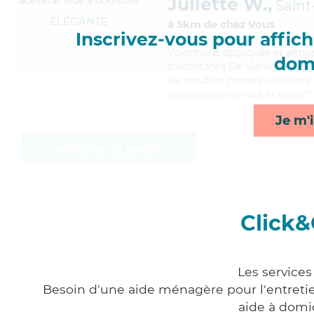
Juliette W.,
Saint
ÉLÉGANTE
à 5km de chez Vous
Inscrivez-vous pour affiche
Volontaire
, appliquée et altru
domi
d'Assistante De Vie aux Famill
les troubles moteurs, Juliette
surveillance de nuit et repas*
Je m'i
Afficher le profil
Click&
Les services
Besoin d'une aide ménagère pour l'entretien
aide à domi