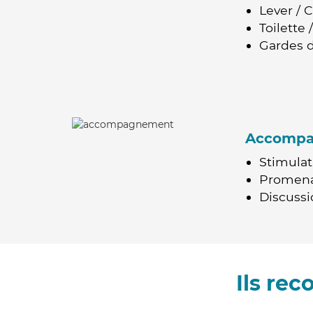
Lever / 
Toilette
Gardes d
Accomp
Stimulat
Promen
Discussio
Ils re