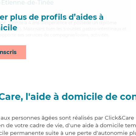
-Étienne-de-Tinée
r plus de profils d’aides à
iste, Juliette a 4 ans d'expérience et possède un diplôme
cile
es (ADVF). Maitrisant bien les troubles gastro-intestinaux et
 apporte ses services de compagnie/loisirs, activités,
nscris
Care, l'aide à domicile de co
 aux personnes âgées sont réalisés par Click&Care
 de votre cadre de vie, d'une aide à domicile tem
cile permanente suite à une perte d'autonomie pl