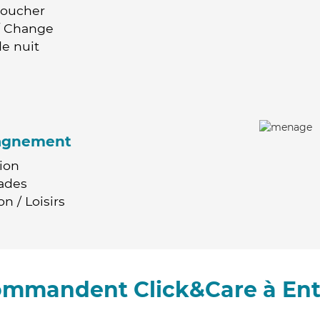
Coucher
 / Change
e nuit
agnement
ion
ades
n / Loisirs
commandent Click&Care à En